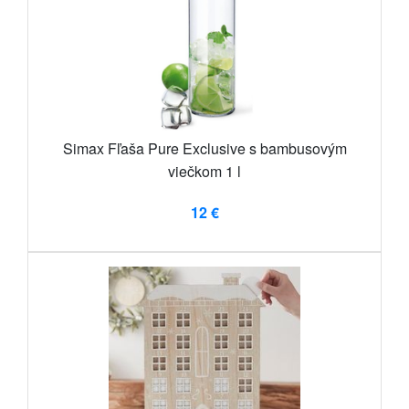
Simax Fľaša Pure Exclusive s bambusovým
viečkom 1 l
12 €