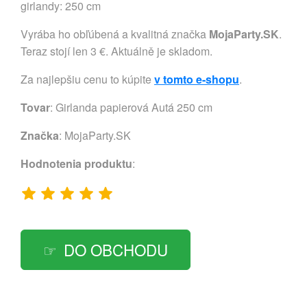
girlandy: 250 cm
Vyrába ho obľúbená a kvalitná značka
MojaParty.SK
.
Teraz stojí len 3 €. Aktuálně je skladom.
Za najlepšiu cenu to kúpite
v tomto e-shopu
.
Tovar
: Girlanda papierová Autá 250 cm
Značka
:
MojaParty.SK
Hodnotenia produktu
:
DO OBCHODU