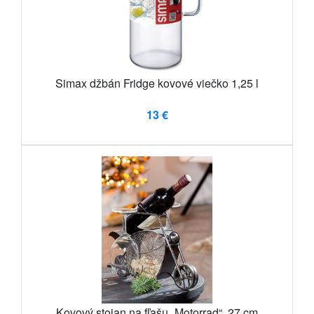
Simax džbán Fridge kovové viečko 1,25 l
13 €
Kovový stojan na fľašu „Motorrad“, 27 cm