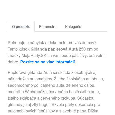
O produkte
Parametre
Kategórie
Potrebujete nábytok a dekoráciu pre váš domov?
Tento kúsok
Girlanda papierová Autá 250 cm
od
značky MojaParty.SK sa vám bude páčiť, vyzerá veľmi
dobre.
Pozrite sa na viac informácií
.
Papierová girlanda Autá sa skladá z osobných aj
nákladných automobilov. Žltého školského autobusu,
šedomodrého policajného auta, zeleného džípu,
modrého W chrobáka, červeného hasičského auta,
žltého sklápača a červeného pickupa. Súčasťou
girlandy je aj žltý bager. Skvelá párty dekorácia pre
automobilových fanúšikov a stavebné párty. Dĺžka