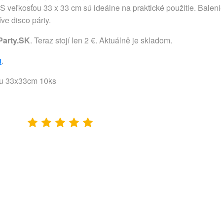
 veľkosťou 33 x 33 cm sú ideálne na praktické použitie. Balen
ve disco párty.
Party.SK
. Teraz stojí len 2 €. Aktuálně je skladom.
u
.
ľou 33x33cm 10ks