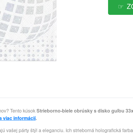
Z
omov? Tento kúsok
Strieborno-biele obrúsky s disko guľou 3
a viac informácií
.
 vašej párty štýl a eleganciu. Ich strieborná holografická farba