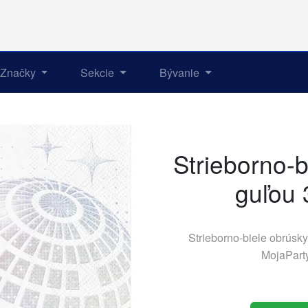
Značky
Sekcie
Bývanie
Strieborno-b
guľou
Strieborno-biele obrúsk
MojaPart