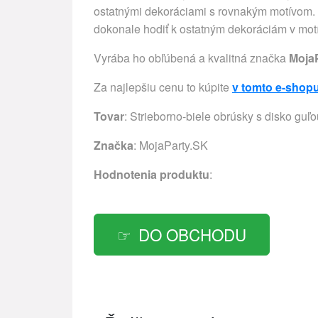
ostatnými dekoráciami s rovnakým motívom. S
dokonale hodiť k ostatným dekoráciám v motí
Vyrába ho obľúbená a kvalitná značka
Moja
Za najlepšiu cenu to kúpite
v tomto e-shop
Tovar
: Strieborno-biele obrúsky s disko gu
Značka
:
MojaParty.SK
Hodnotenia produktu
:
DO OBCHODU