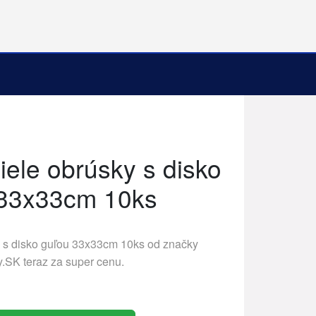
iele obrúsky s disko
 33x33cm 10ks
y s disko guľou 33x33cm 10ks od značky
y.SK
teraz za super cenu.