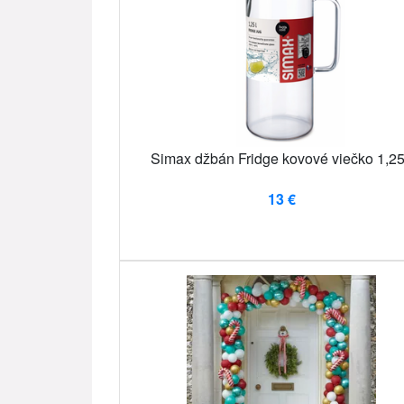
Simax džbán Fridge kovové viečko 1,25
13 €