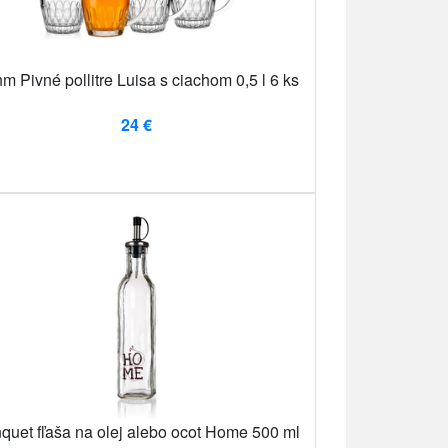
m Pivné pollitre Luisa s ciachom 0,5 l 6 ks
24 €
quet fľaša na olej alebo ocot Home 500 ml