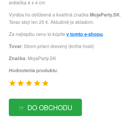
srdiečka 4 x 4 cm
Vyrába ho obľúbená a kvalitná značka
MojaParty.SK
.
Teraz stojí len 25 €. Aktuálně je skladom.
Za najlepšiu cenu to kúpite
v tomto e-shopu
.
Tovar
: Strom prianí drevený (kniha hostí)
Značka
:
MojaParty.SK
Hodnotenia produktu
:
DO OBCHODU