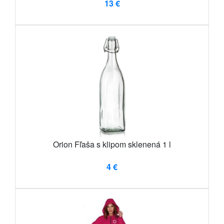
13 €
Orion Fľaša s klipom sklenená 1 l
4 €