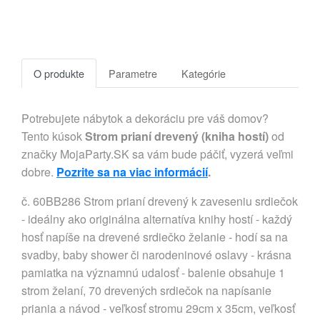
O produkte
Parametre
Kategórie
Potrebujete nábytok a dekoráciu pre váš domov?
Tento kúsok
Strom prianí drevený (kniha hostí)
od
značky MojaParty.SK sa vám bude páčiť, vyzerá veľmi
dobre.
Pozrite sa na viac informácií
.
č. 60BB286 Strom prianí drevený k zaveseniu srdiečok
- ideálny ako originálna alternatíva knihy hostí - každý
hosť napíše na drevené srdiečko želanie - hodí sa na
svadby, baby shower či narodeninové oslavy - krásna
pamiatka na významnú udalosť - balenie obsahuje 1
strom želaní, 70 drevených srdiečok na napísanie
priania a návod - veľkosť stromu 29cm x 35cm, veľkosť