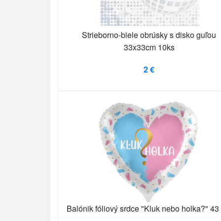
Strieborno-biele obrúsky s disko guľou
33x33cm 10ks
2 €
Balónik fóliový srdce "Kluk nebo holka?" 43