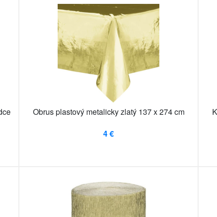
rdce
Obrus plastový metalicky zlatý 137 x 274 cm
K
4 €