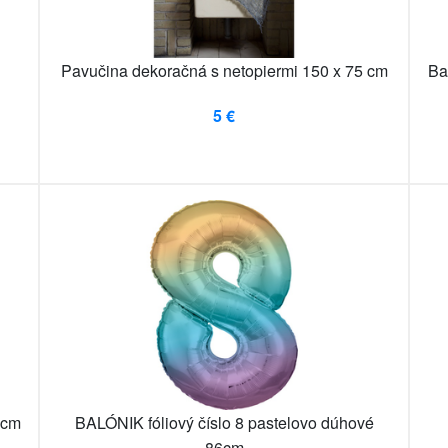
Pavučina dekoračná s netopiermi 150 x 75 cm
Ba
5 €
 cm
BALÓNIK fóliový číslo 8 pastelovo dúhové
86cm