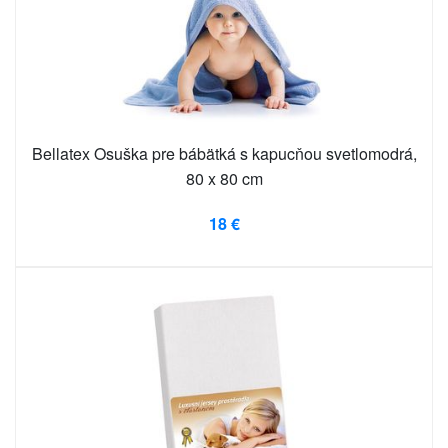
Bellatex Osuška pre bábätká s kapucňou svetlomodrá,
80 x 80 cm
18 €