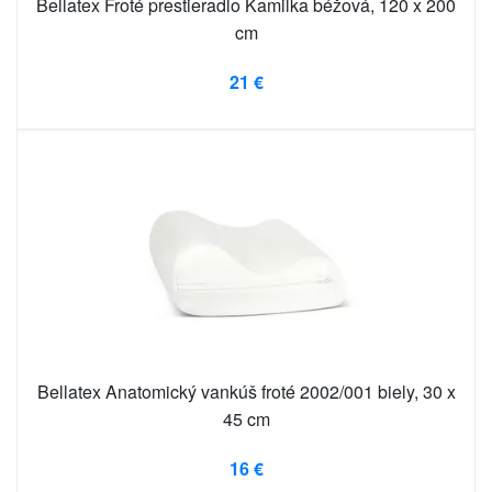
Bellatex Froté prestieradlo Kamilka béžová, 120 x 200
cm
21 €
Bellatex Anatomický vankúš froté 2002/001 biely, 30 x
45 cm
16 €