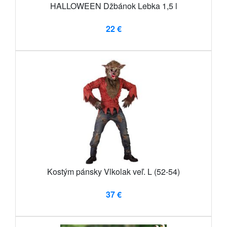
HALLOWEEN Džbánok Lebka 1,5 l
22 €
Kostým pánsky Vlkolak veľ. L (52-54)
37 €