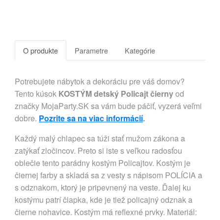
O produkte
Parametre
Kategórie
Potrebujete nábytok a dekoráciu pre váš domov?
Tento kúsok
KOSTÝM detský Policajt čierny
od
značky MojaParty.SK sa vám bude páčiť, vyzerá veľmi
dobre.
Pozrite sa na viac informácií
.
Každý malý chlapec sa túži stať mužom zákona a
zatýkať zločincov. Preto si iste s veľkou radosťou
oblečie tento parádny kostým Policajtov. Kostým je
čiernej farby a skladá sa z vesty s nápisom POLÍCIA a
s odznakom, ktorý je pripevnený na veste. Ďalej ku
kostýmu patrí čiapka, kde je tiež policajný odznak a
čierne nohavice. Kostým má reflexné prvky. Materiál: