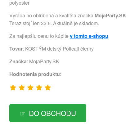
polyester
Vyrába ho obľúbená a kvalitná značka
MojaParty.SK
.
Teraz stojí len 33 €. Aktuálně je skladom.
Za najlepšiu cenu to kúpite
v tomto e-shopu
.
Tovar
: KOSTÝM detský Policajt čierny
Značka
:
MojaParty.SK
Hodnotenia produktu
:
DO OBCHODU