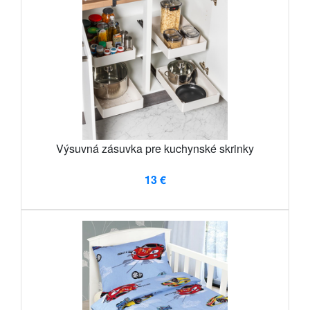
Výsuvná zásuvka pre kuchynské skrinky
13 €