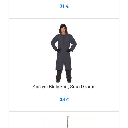
31 €
Kostým Biely kôň, Squid Game
38 €