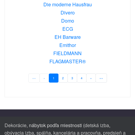
Die moderne Hausfrau
Divero
Domo
ECG
EH Barware
Emithor
FIELDMANN
FLAGMASTER®
««
«
1
2
3
4
»
»»
Dekorácie
, nábytok podľa miestnosti (
detská izba
,
obývacia izba
,
spálňa
,
kancelária a pracovňa
,
predsieň a