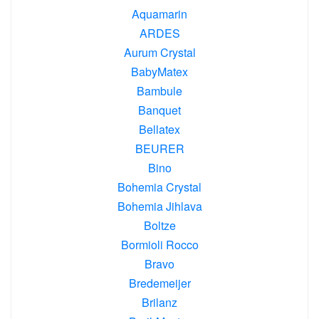
Aquamarin
ARDES
Aurum Crystal
BabyMatex
Bambule
Banquet
Bellatex
BEURER
Bino
Bohemia Crystal
Bohemia Jihlava
Boltze
Bormioli Rocco
Bravo
Bredemeijer
Brilanz