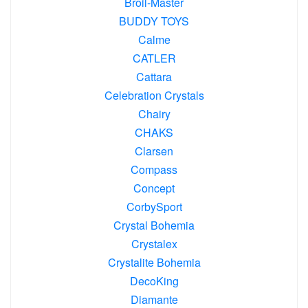
Broil-Master
BUDDY TOYS
Calme
CATLER
Cattara
Celebration Crystals
Chairy
CHAKS
Clarsen
Compass
Concept
CorbySport
Crystal Bohemia
Crystalex
Crystalite Bohemia
DecoKing
Diamante