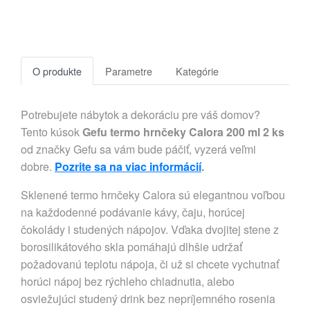
O produkte
Parametre
Kategórie
Potrebujete nábytok a dekoráciu pre váš domov?
Tento kúsok
Gefu termo hrnčeky Calora 200 ml 2 ks
od značky Gefu sa vám bude páčiť, vyzerá veľmi
dobre.
Pozrite sa na viac informácií
.
Sklenené termo hrnčeky Calora sú elegantnou voľbou
na každodenné podávanie kávy, čaju, horúcej
čokolády i studených nápojov. Vďaka dvojitej stene z
borosilikátového skla pomáhajú dlhšie udržať
požadovanú teplotu nápoja, či už si chcete vychutnať
horúci nápoj bez rýchleho chladnutia, alebo
osviežujúci studený drink bez nepríjemného rosenia