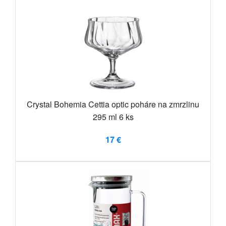
Crystal Bohemia Cettia optic poháre na zmrzlinu
295 ml 6 ks
17 €