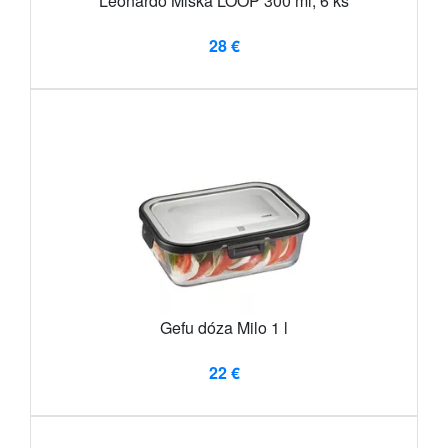
Leonardo Miska LOOP 300 ml, 6 ks
28 €
Gefu dóza Milo 1 l
22 €