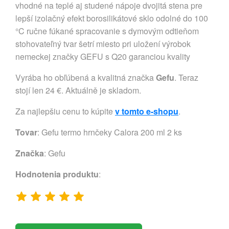
vhodné na teplé aj studené nápoje dvojitá stena pre
lepší izolačný efekt borosilikátové sklo odolné do 100
°C ručne fúkané spracovanie s dymovým odtieňom
stohovateľný tvar šetrí miesto pri uložení výrobok
nemeckej značky GEFU s Q20 garanciou kvality
Vyrába ho obľúbená a kvalitná značka
Gefu
. Teraz
stojí len 24 €. Aktuálně je skladom.
Za najlepšiu cenu to kúpite
v tomto e-shopu
.
Tovar
: Gefu termo hrnčeky Calora 200 ml 2 ks
Značka
:
Gefu
Hodnotenia produktu
: