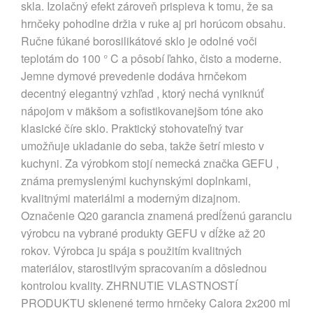
skla. Izolačný efekt zároveň prispieva k tomu, že sa
hrnčeky pohodlne držia v ruke aj pri horúcom obsahu.
Ručne fúkané borosilikátové sklo je odolné voči
teplotám do 100 ° C a pôsobí ľahko, čisto a moderne.
Jemne dymové prevedenie dodáva hrnčekom
decentný elegantný vzhľad , ktorý nechá vyniknúť
nápojom v mäkšom a sofistikovanejšom tóne ako
klasické číre sklo. Praktický stohovateľný tvar
umožňuje ukladanie do seba, takže šetrí miesto v
kuchyni. Za výrobkom stojí nemecká značka GEFU ,
známa premyslenými kuchynskými doplnkami,
kvalitnými materiálmi a moderným dizajnom.
Označenie Q20 garancia znamená predĺženú garanciu
výrobcu na vybrané produkty GEFU v dĺžke až 20
rokov. Výrobca ju spája s použitím kvalitných
materiálov, starostlivým spracovaním a dôslednou
kontrolou kvality. ZHRNUTIE VLASTNOSTÍ
PRODUKTU sklenené termo hrnčeky Calora 2x200 ml