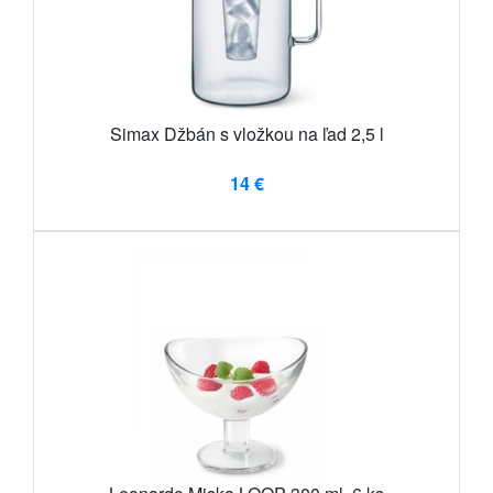
Simax Džbán s vložkou na ľad 2,5 l
14 €