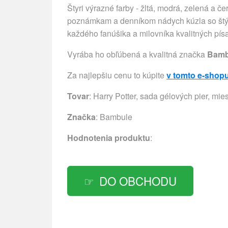
Štyri výrazné farby - žltá, modrá, zelená a č
poznámkam a denníkom nádych kúzla so štýlo
každého fanúšika a milovníka kvalitných písa
Vyrába ho obľúbená a kvalitná značka
Bamb
Za najlepšiu cenu to kúpite
v tomto e-shop
Tovar
: Harry Potter, sada gélových pier, mie
Značka
:
Bambule
Hodnotenia produktu
:
DO OBCHODU