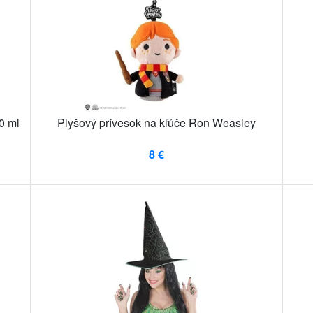
0 ml
Plyšový prívesok na kľúče Ron Weasley
8 €