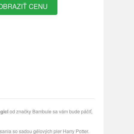
OBRAZIŤ CENU
gicl
od značky Bambule sa vám bude páčiť,
ísania so sadou gélových pier Harry Potter.