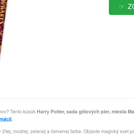
Z
omov? Tento kúsok
Harry Potter, sada gélových pier, miesta Ma
rmácií
.
žltej, modrej, zelenej a červenej farbe. Objavte magický svet p