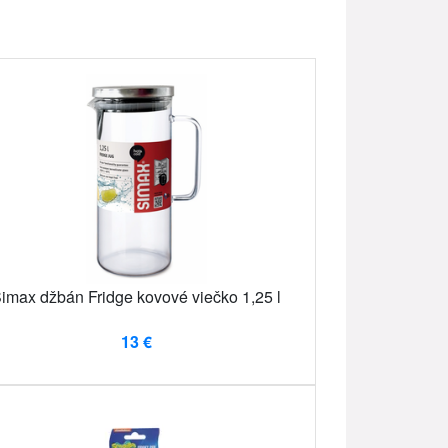
imax džbán Fridge kovové viečko 1,25 l
13 €