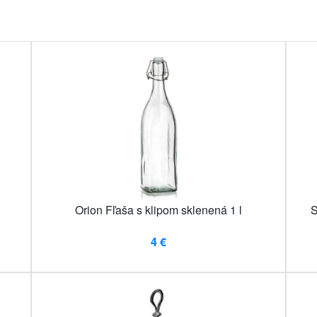
Orion Fľaša s klipom sklenená 1 l
S
4 €