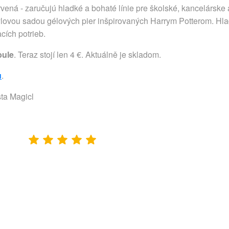
ervená - zaručujú hladké a bohaté línie pre školské, kancelárske 
vou sadou gélových pier inšpirovaných Harrym Potterom. Hladk
cích potrieb.
ule
. Teraz stojí len 4 €. Aktuálně je skladom.
u
.
sta Magicl