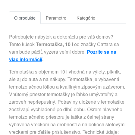
O produkte
Parametre
Kategórie
Potrebujete nábytok a dekoráciu pre váš domov?
Tento kúsok
Termotaška, 10 l
od značky Cattara sa
vám bude páčiť, vyzerá veľmi dobre.
Pozrite sa na
viac informácií
.
Termotaška s objemom 10 l vhodná na výlety, piknik,
ale aj do auta a na nákupy. Termotaška je vybavená
termoizolačnou fóliou a kvalitným zipsovým uzáverom.
Vnútorný priestor termotašky je ľahko umývateľný a
zároveň nepriepustný. Potraviny uložené v termotaške
zostávajú vychladené po dlhú dobu. Okrem hlavného
termoizolačného priestoru je taška z čelnej strany
vybavená vreckom na drobnosti a na bokoch sieťovými
vreckami pre ďalšie príslušenstvo. Technické údaje: