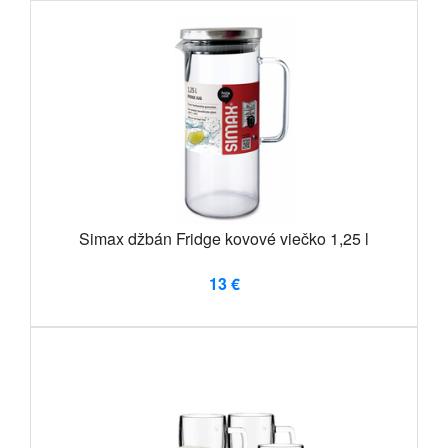
Simax džbán Fridge kovové viečko 1,25 l
13 €