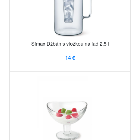
Simax Džbán s vložkou na ľad 2,5 l
14 €