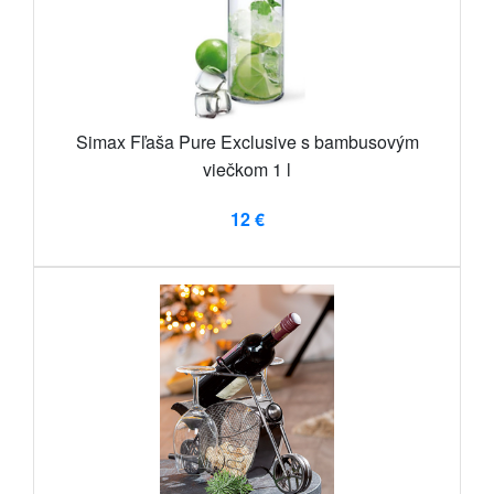
Simax Fľaša Pure Exclusive s bambusovým
viečkom 1 l
12 €