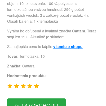
objem: 10 l zhotovenie: 100 % polyester s
termoizolačnou vrstvou hmotnosť: 290 g počet
vonkajších vreciek: 3 x celkový počet vreciek: 4 x
Obsah balenia: 1 x termotaška
Vyrába ho obľúbená a kvalitná značka
Cattara
. Teraz
stojí len 15 €. Aktuálně je skladom.
Za najlepšiu cenu to kúpite
v tomto e-shopu
.
Tovar
: Termotaška, 10 l
Značka
:
Cattara
Hodnotenia produktu
:
DO OBCHODU