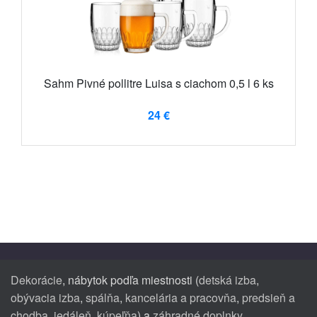
Sahm Pivné pollitre Luisa s ciachom 0,5 l 6 ks
24 €
Dekorácie
, nábytok podľa miestnosti (
detská izba
,
obývacia izba
,
spálňa
,
kancelária a pracovňa
,
predsieň a
chodba
,
jedáleň
,
kúpeľňa
) a
záhradné doplnky
.