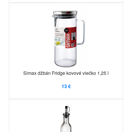
Simax džbán Fridge kovové viečko 1,25 l
13 €