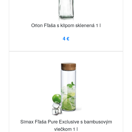
Orion Fľaša s klipom sklenená 1 l
4 €
Simax Fľaša Pure Exclusive s bambusovým
viečkom 1 l