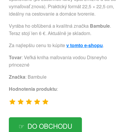
vymaľovať znova). Praktický formát 22,5 × 22,5 cm,
ideálny na cestovanie a domáce tvorenie.
Vyrába ho obľúbená a kvalitná značka
Bambule
.
Teraz stojí len 6 €. Aktuálně je skladom.
Za najlepšiu cenu to kúpite
v tomto e-shopu
.
Tovar
: Veľká kniha maľovania vodou Disneyho
princezné
Značka
:
Bambule
Hodnotenia produktu
:
DO OBCHODU