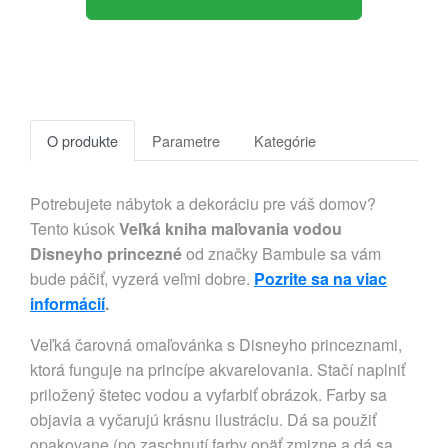
O produkte
Parametre
Kategórie
Potrebujete nábytok a dekoráciu pre váš domov?
Tento kúsok
Veľká kniha maľovania vodou
Disneyho princezné
od značky Bambule sa vám
bude páčiť, vyzerá veľmi dobre.
Pozrite sa na viac
informácií
.
Veľká čarovná omaľovánka s Disneyho princeznami,
ktorá funguje na princípe akvarelovania. Stačí naplniť
priložený štetec vodou a vyfarbiť obrázok. Farby sa
objavia a vyčarujú krásnu ilustráciu. Dá sa použiť
opakovane (po zaschnutí farby opäť zmizne a dá sa