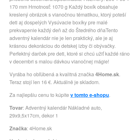
170 mm Hmotnosť: 1070 g Každý boxík obsahuje
kreslený obrázok s vianočnou tématikou, ktorý poteší
deti aj dospelých Vysúvacie boxíky pre malé
prekvapenie každý deň až do Štedrého dňaTento
adventný kalendár nie je len praktický, ale je aj
krásnou dekoráciou do detskej izby či obývačky.
Perfektný darček pre deti, ktoré si chcú užiť každé ráno
v decembri s malou dávkou vianočnej mágie!
Vyrába ho obľúbená a kvalitná značka
4Home.sk
.
Teraz stojí len 16 €. Aktuálně je skladom.
Za najlepšiu cenu to kúpite
v tomto e-shopu
.
Tovar
: Adventný kalendár Nákladné auto,
29x9,5x17cm, dekor 1
Značka
:
4Home.sk