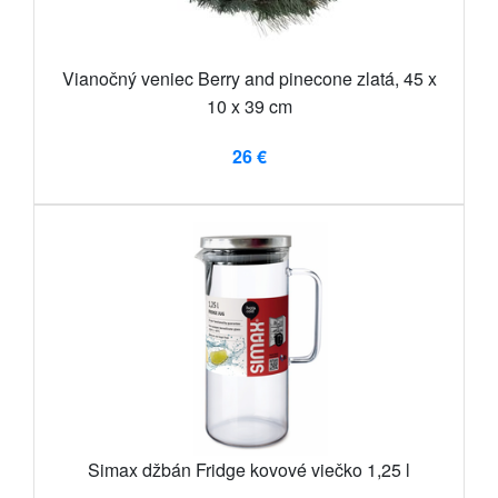
Vianočný veniec Berry and pinecone zlatá, 45 x
10 x 39 cm
26 €
Simax džbán Fridge kovové viečko 1,25 l