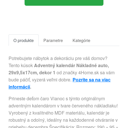
O produkte
Parametre
Kategórie
Potrebujete nábytok a dekoráciu pre váš domov?
Tento kúsok
Adventný kalendár Nákladné auto,
29x9,5x17cm, dekor 1
od značky 4Home.sk sa vám
bude páčiť, vyzerá veľmi dobre.
Pozrite sa na viac
informácií
.
Prineste deťom čaro Vianoc s týmto originálnym
adventným kalendárom v tvare červeného nákladiaku!
Vyrobený z kvalitného MDF materiálu, kalendár je
robustný a odolný, ideálny na každodenné otváranie v
priebehu decembra.Špecifikácia: Rozmery: 290 × 95 ×