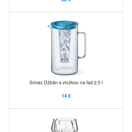
Simax Džbán s vložkou na ľad 2,5 l
14 €