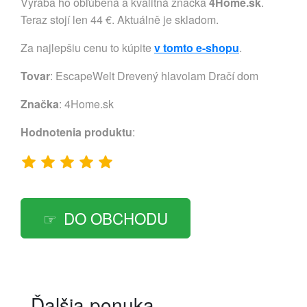
Vyrába ho obľúbená a kvalitná značka
4Home.sk
.
Teraz stojí len 44 €. Aktuálně je skladom.
Za najlepšiu cenu to kúpite
v tomto e-shopu
.
Tovar
: EscapeWelt Drevený hlavolam Dračí dom
Značka
:
4Home.sk
Hodnotenia produktu
:
DO OBCHODU
Ďalšia ponuka