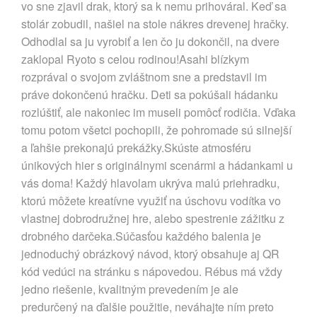
vo sne zjavil drak, ktorý sa k nemu prihováral. Keď sa
stolár zobudil, našiel na stole nákres drevenej hračky.
Odhodlal sa ju vyrobiť a len čo ju dokončil, na dvere
zaklopal Ryoto s celou rodinou!Asahi blízkym
rozprával o svojom zvláštnom sne a predstavil im
práve dokončenú hračku. Deti sa pokúšali hádanku
rozlúštiť, ale nakoniec im museli pomôcť rodičia. Vďaka
tomu potom všetci pochopili, že pohromade sú silnejší
a ľahšie prekonajú prekážky.Skúste atmosféru
únikových hier s originálnymi scenármi a hádankami u
vás doma! Každý hlavolam ukrýva malú priehradku,
ktorú môžete kreatívne využiť na úschovu vodítka vo
vlastnej dobrodružnej hre, alebo spestrenie zážitku z
drobného darčeka.Súčasťou každého balenia je
jednoduchý obrázkový návod, ktorý obsahuje aj QR
kód vedúci na stránku s nápovedou. Rébus má vždy
jedno riešenie, kvalitným prevedením je ale
predurčený na ďalšie použitie, neváhajte ním preto