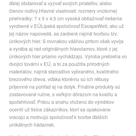
ďalej obdarovať a vyzvať svojich priateľov, alebo
členov rodiny.Hlavné vlastnosti: rozmery vnútornej
priehradky: 7 x 5 x 4,5 cm vysoká obtiažnosť riešenia
vyrobené v EÚLipská spoločnosť EscapeWelt, ako už
jej názov napovedá, sa zaoberá najmä tvorbou tzv.
únikových hier. S rovnakou vášňou pritom však vyvíja
a vyrába aj rad originálnych hlavolamov, ktoré z jej
únikových hier priamo vychádzajú. Výroba prebieha vo
dvojici tovární v EÚ, a to za použitia prírodných
materiálov, najmä starostlivo vybraného, kvalitného
brezového dreva, vďaka ktorému sú ich rébusy
príjemné na pohľad aj na dotyk. Finálne produkty sú
zostavované ručne, s veľkým dôrazom na kvalitu a
spoľahlivosť. Prácu a snahu vloženú do výrobkov
ocenili už tisíce zákazníkov, ktorí sa opakovane
vracajú a motivujú spoločnosť k tvorbe ďalších
unikátnych hádaniek.