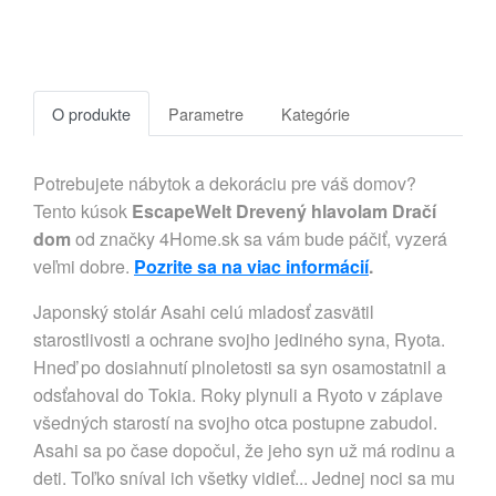
O produkte
Parametre
Kategórie
Potrebujete nábytok a dekoráciu pre váš domov?
Tento kúsok
EscapeWelt Drevený hlavolam Dračí
dom
od značky 4Home.sk sa vám bude páčiť, vyzerá
veľmi dobre.
Pozrite sa na viac informácií
.
Japonský stolár Asahi celú mladosť zasvätil
starostlivosti a ochrane svojho jediného syna, Ryota.
Hneď po dosiahnutí plnoletosti sa syn osamostatnil a
odsťahoval do Tokia. Roky plynuli a Ryoto v záplave
všedných starostí na svojho otca postupne zabudol.
Asahi sa po čase dopočul, že jeho syn už má rodinu a
deti. Toľko sníval ich všetky vidieť... Jednej noci sa mu