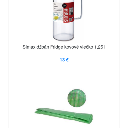
Simax džbán Fridge kovové viečko 1,25 l
13 €