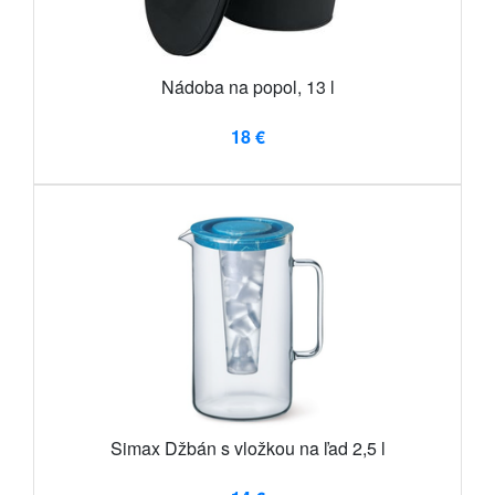
Nádoba na popol, 13 l
18 €
Simax Džbán s vložkou na ľad 2,5 l