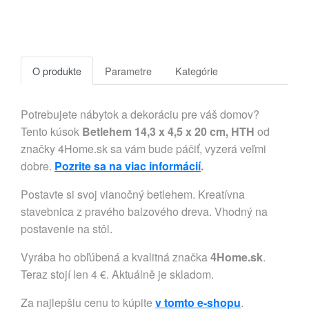
O produkte
Parametre
Kategórie
Potrebujete nábytok a dekoráciu pre váš domov?
Tento kúsok
Betlehem 14,3 x 4,5 x 20 cm, HTH
od
značky 4Home.sk sa vám bude páčiť, vyzerá veľmi
dobre.
Pozrite sa na viac informácií
.
Postavte si svoj vianočný betlehem. Kreatívna
stavebnica z pravého balzového dreva. Vhodný na
postavenie na stôl.
Vyrába ho obľúbená a kvalitná značka
4Home.sk
.
Teraz stojí len 4 €. Aktuálně je skladom.
Za najlepšiu cenu to kúpite
v tomto e-shopu
.