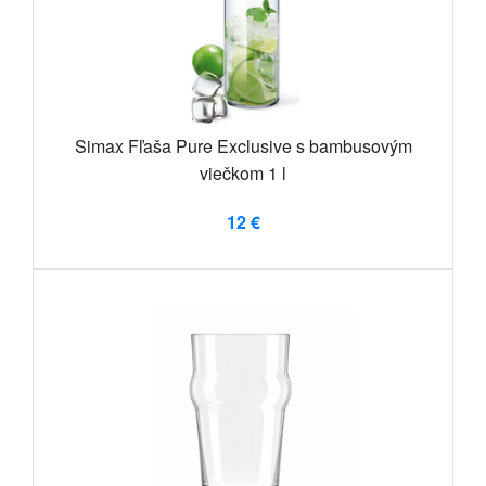
Simax Fľaša Pure Exclusive s bambusovým
viečkom 1 l
12 €