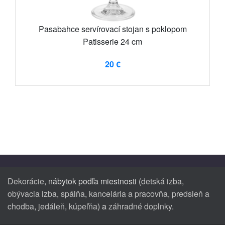
Pasabahce servírovací stojan s poklopom
Patisserie 24 cm
20 €
Dekorácie
, nábytok podľa miestnosti (
detská izba
,
obývacia izba
,
spálňa
,
kancelária a pracovňa
,
predsieň a
chodba
,
jedáleň
,
kúpeľňa
) a
záhradné doplnky
.