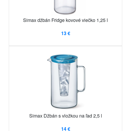
Simax džbán Fridge kovové viečko 1,25 l
13 €
Simax Džbán s vložkou na ľad 2,5 l
14 €