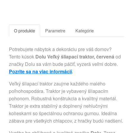
O produkte
Parametre
Kategórie
Potrebujete nábytok a dekoráciu pre váš domov?
Tento kúsok
Dolu Veľký šliapací traktor, červená
od
značky Dolu sa vám bude páčiť, vyzerá veľmi dobre.
Pozrite sa na viac informácií
.
Veľký šliapací traktor zaujme každého malého
poľnohospodára. Traktor je vybavený šliapacím
pohonom. Robustná konštrukcia a kvalitný materiál.
Traktor je extra stabilný a doplnený nehlučnými
kolieskami so špeciálnou ochranou gumou. Ideálna
zábava pre všetkých chlapcov, z hračky budú nadšení.
Vyrába ho obľúbená a kvalitná značka
Dolu
. Teraz