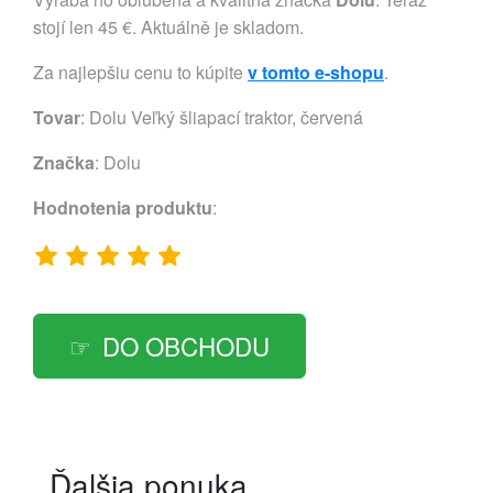
stojí len 45 €. Aktuálně je skladom.
Za najlepšiu cenu to kúpite
v tomto e-shopu
.
Tovar
: Dolu Veľký šliapací traktor, červená
Značka
:
Dolu
Hodnotenia produktu
:
DO OBCHODU
Ďalšia ponuka