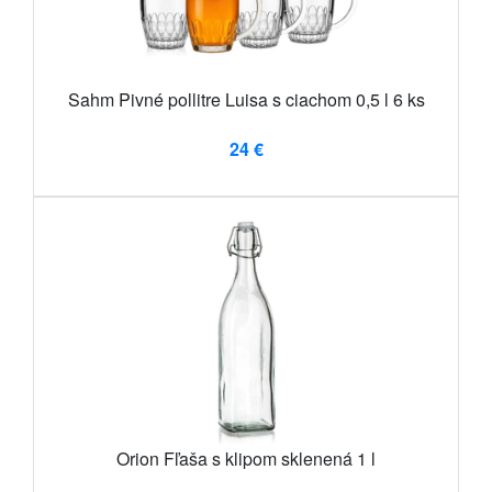
Sahm Pivné pollitre Luisa s ciachom 0,5 l 6 ks
24 €
Orion Fľaša s klipom sklenená 1 l