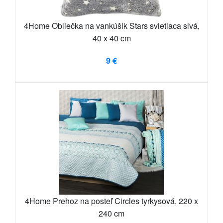
4Home Obliečka na vankúšik Stars svietiaca sivá,
40 x 40 cm
9 €
4Home Prehoz na posteľ Circles tyrkysová, 220 x
240 cm