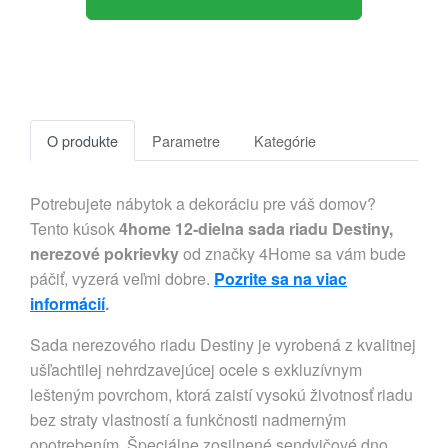
O produkte
Parametre
Kategórie
Potrebujete nábytok a dekoráciu pre váš domov?
Tento kúsok
4home 12-dielna sada riadu Destiny,
nerezové pokrievky
od značky 4Home sa vám bude
páčiť, vyzerá veľmi dobre.
Pozrite sa na viac
informácií
.
Sada nerezového riadu Destiny je vyrobená z kvalitnej
ušľachtilej nehrdzavejúcej ocele s exkluzívnym
lešteným povrchom, ktorá zaistí vysokú životnosť riadu
bez straty vlastností a funkčnosti nadmerným
opotrebením. Špeciálne zosilnené sendvičové dno