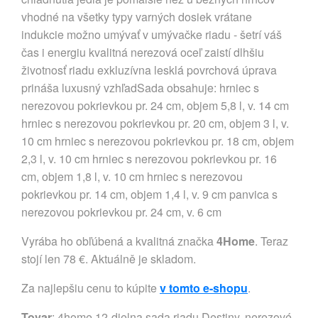
vhodné na všetky typy varných dosiek vrátane
indukcie možno umývať v umývačke riadu - šetrí váš
čas i energiu kvalitná nerezová oceľ zaistí dlhšiu
životnosť riadu exkluzívna lesklá povrchová úprava
prináša luxusný vzhľadSada obsahuje: hrniec s
nerezovou pokrievkou pr. 24 cm, objem 5,8 l, v. 14 cm
hrniec s nerezovou pokrievkou pr. 20 cm, objem 3 l, v.
10 cm hrniec s nerezovou pokrievkou pr. 18 cm, objem
2,3 l, v. 10 cm hrniec s nerezovou pokrievkou pr. 16
cm, objem 1,8 l, v. 10 cm hrniec s nerezovou
pokrievkou pr. 14 cm, objem 1,4 l, v. 9 cm panvica s
nerezovou pokrievkou pr. 24 cm, v. 6 cm
Vyrába ho obľúbená a kvalitná značka
4Home
. Teraz
stojí len 78 €. Aktuálně je skladom.
Za najlepšiu cenu to kúpite
v tomto e-shopu
.
Tovar
: 4home 12-dielna sada riadu Destiny, nerezové