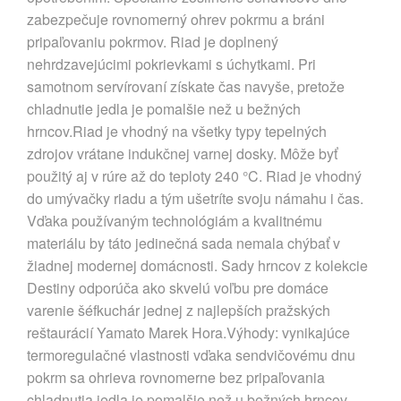
zabezpečuje rovnomerný ohrev pokrmu a bráni
pripaľovaniu pokrmov. Riad je doplnený
nehrdzavejúcimi pokrievkami s úchytkami. Pri
samotnom servírovaní získate čas navyše, pretože
chladnutie jedla je pomalšie než u bežných
hrncov.Riad je vhodný na všetky typy tepelných
zdrojov vrátane indukčnej varnej dosky. Môže byť
použitý aj v rúre až do teploty 240 °C. Riad je vhodný
do umývačky riadu a tým ušetríte svoju námahu i čas.
Vďaka používaným technológiám a kvalitnému
materiálu by táto jedinečná sada nemala chýbať v
žiadnej modernej domácnosti. Sady hrncov z kolekcie
Destiny odporúča ako skvelú voľbu pre domáce
varenie šéfkuchár jednej z najlepších pražských
reštaurácií Yamato Marek Hora.Výhody: vynikajúce
termoregulačné vlastnosti vďaka sendvičovému dnu
pokrm sa ohrieva rovnomerne bez pripaľovania
chladnutia jedla je pomalšie než u bežných hrncov