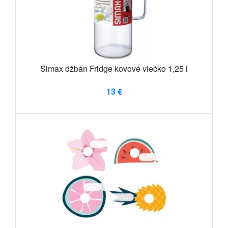
Simax džbán Fridge kovové viečko 1,25 l
13 €