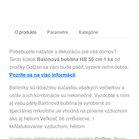
O produkte
Parametre
Kategórie
Potrebujete nábytok a dekoráciu pre váš domov?
Tento kúsok
Balónová bublina HB 56 cm 1 ks
od
značky GoDan sa vám bude páčiť, vyzerá veľmi dobre.
Pozrite sa na viac informácií
.
Balóniky sú dôležitou súčasťou všetkých večierkov a
osláv a ich kombinácie sú nekonečné. Vyzdobte s nimi
aj vašu párty.Balónová bublina je vyrobená zo
špeciálnej mikrofólie.Je vhodná na plnenie vzduchom
ako aj héliom.Veľkosť: 56 cmBalenie: 1
ksNafukovanie: vzduchom, héliom
Vyrába ho obľúbená a kvalitná značka
GoDan
. Teraz