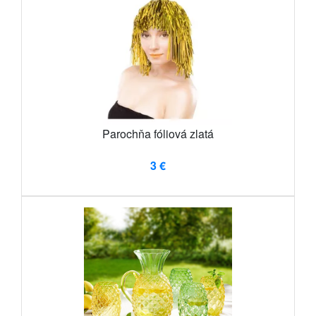
Parochňa fóliová zlatá
3 €