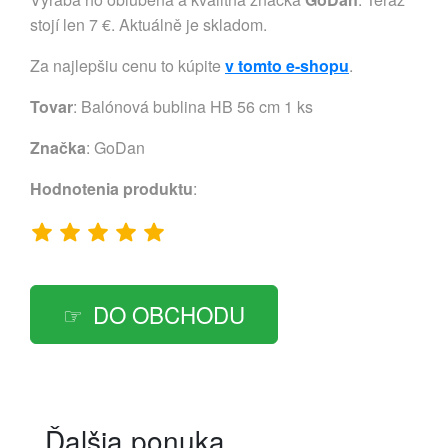
stojí len 7 €. Aktuálně je skladom.
Za najlepšiu cenu to kúpite
v tomto e-shopu
.
Tovar
: Balónová bublina HB 56 cm 1 ks
Značka
:
GoDan
Hodnotenia produktu
:
DO OBCHODU
Ďalšia ponuka