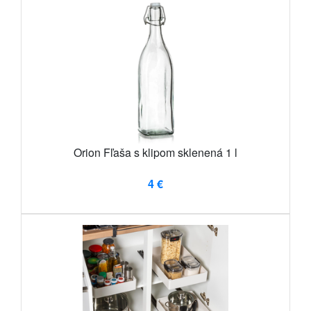
Orion Fľaša s klipom sklenená 1 l
4 €