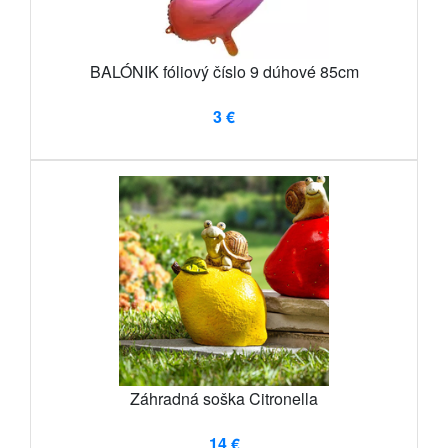
BALÓNIK fóliový číslo 9 dúhové 85cm
3 €
Záhradná soška Citronella
14 €