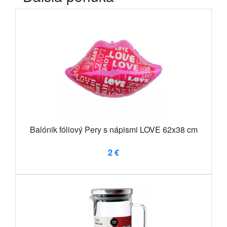
Balónik fóliový Pery s nápismi LOVE 62x38 cm
2 €