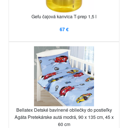
Gefu čajová kanvica T-prep 1,5 l
67 €
Bellatex Detské bavlnené obliečky do postieľky
Agáta Pretekárske autá modrá, 90 x 135 cm, 45 x
60 cm