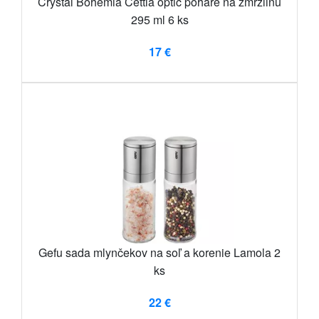
Crystal Bohemia Cettia optic poháre na zmrzlinu
295 ml 6 ks
17 €
Gefu sada mlynčekov na soľ a korenie Lamola 2
ks
22 €