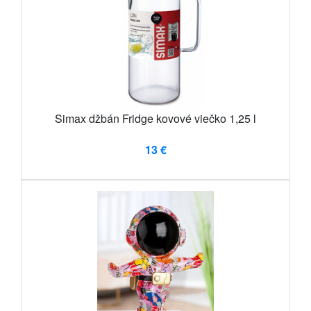
Simax džbán Fridge kovové viečko 1,25 l
13 €