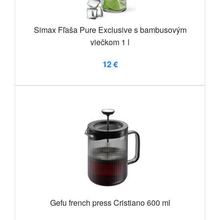
Simax Fľaša Pure Exclusive s bambusovým
viečkom 1 l
12 €
Gefu french press Cristiano 600 ml