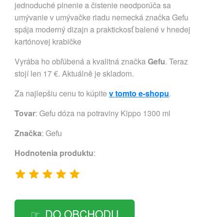
jednoduché plnenie a čistenie neodporúča sa
umývanie v umývačke riadu nemecká značka Gefu
spája moderný dizajn a praktickosť balené v hnedej
kartónovej krabičke
Vyrába ho obľúbená a kvalitná značka
Gefu
. Teraz
stojí len 17 €. Aktuálně je skladom.
Za najlepšiu cenu to kúpite
v tomto e-shopu
.
Tovar
: Gefu dóza na potraviny Kippo 1300 ml
Značka
:
Gefu
Hodnotenia produktu
:
DO OBCHODU