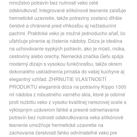
množstvo potravín bez nutnosti veko celé
odskrutkovať. Integrované silikónové tesnenie zaisťuje
hermetické uzavretie, takže potraviny zostanú dlhšie
čerstvé a chránené pred vlhkosťou aj nežiaducimi
pachmi. Praktické veko je možné jednoducho sňať, čo
uľahčuje plnenie aj čistenie nádoby. Dóza je ideálna
na uchovávanie sypkých potravín, ako je müsli, múka,
cestoviny alebo orechy. Nemecká značka Gefu spája
moderný dizajn s vysokou funkčnosťou, takže okrem
dokonalého uskladnenia prináša do vašej kuchyne aj
elegantný vzhľad. ZHRNUTIE VLASTNOSTÍ
PRODUKTU elegantná dóza na potraviny Kippo 1300
ml nádoba z robustného varného skla, ktoré je odolné
proti rozbitiu veko z vysoko kvalitnej nerezovej ocele s
výklopným uzáverom ľahké a presné odmeriavanie
potravín bez nutnosti odskrutkovania veka silikónové
tesnenie umožňuje hermetické uzavretie na
zachovanie čerstvosti ľahko odnímateľné veko pre