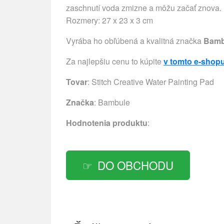
zaschnutí voda zmizne a môžu začať znova. 
Rozmery: 27 x 23 x 3 cm
Vyrába ho obľúbená a kvalitná značka
Bamb
Za najlepšiu cenu to kúpite
v tomto e-shop
Tovar
: Stitch Creative Water Painting Pad
Značka
:
Bambule
Hodnotenia produktu
:
DO OBCHODU