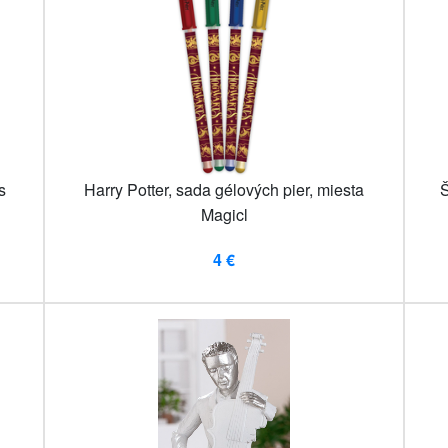
s
Harry Potter, sada gélových pier, miesta
Š
Magicl
4 €