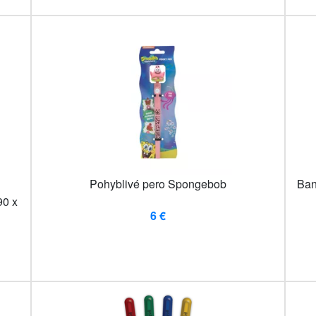
Pohyblivé pero Spongebob
Ban
90 x
6 €