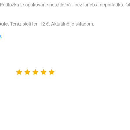
Podložka je opakovane použiteľná - bez farieb a neporiadku, ľ
ule
. Teraz stojí len 12 €. Aktuálně je skladom.
u
.