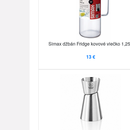
Simax džbán Fridge kovové viečko 1,25
13 €