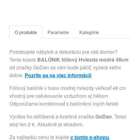
O produkte
Parametre
Kategórie
Potrebujete nábytok a dekoráciu pre váš domov?
Tento kúsok
BALÓNIK fóliový Hviezda modrá 48cm
od značky GoDan sa vám bude páčiť, vyzerá veľmi
dobre.
Pozrite sa na viac informácií
.
Fóliový balónik v tvare modrej hviezdy veľkosť 48 cm
vhodný pre nafukovanie vzduchom aj héliom
Odporúčame kombinovať s balónikmi iných farieb
Vyrába ho obľúbená a kvalitná značka
GoDan
. Teraz
stojí len 2 €. Aktuálně je skladom.
Za najlepšiu cenu to kúpite
v tomto e-shopu
.