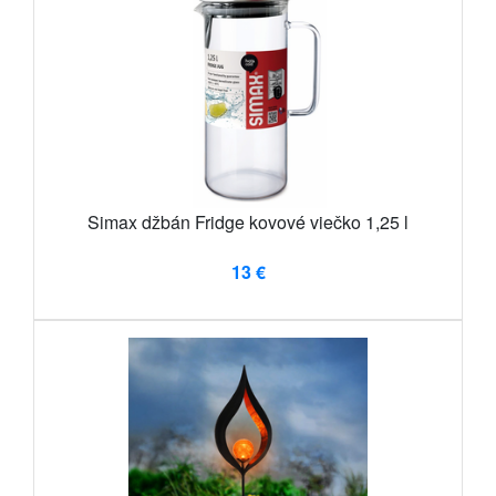
Simax džbán Fridge kovové viečko 1,25 l
13 €