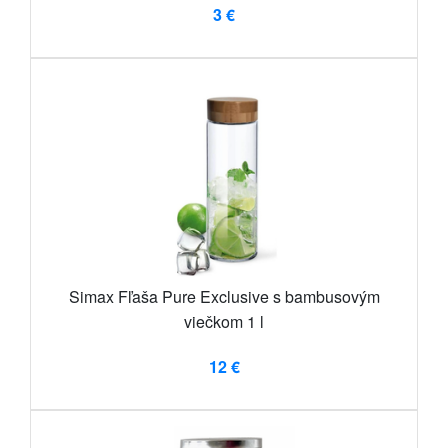
3 €
Simax Fľaša Pure Exclusive s bambusovým
viečkom 1 l
12 €