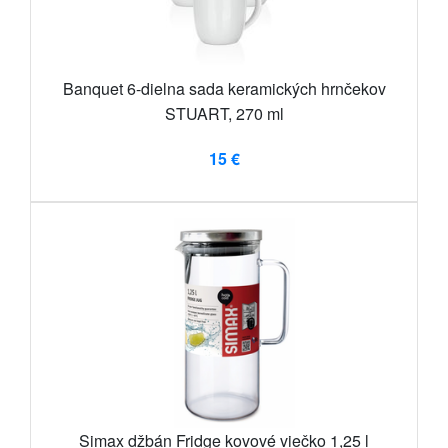
Banquet 6-dielna sada keramických hrnčekov
STUART, 270 ml
15 €
Simax džbán Fridge kovové viečko 1,25 l