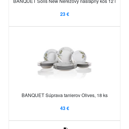
BANQUET Solis New Nerezový nášľapný kôš 12 l
23 €
BANQUET Súprava tanierov Olives, 18 ks
43 €