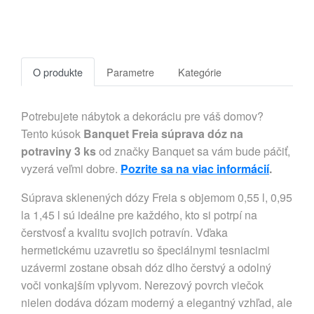
O produkte
Parametre
Kategórie
Potrebujete nábytok a dekoráciu pre váš domov?
Tento kúsok
Banquet Freia súprava dóz na
potraviny 3 ks
od značky Banquet sa vám bude páčiť,
vyzerá veľmi dobre.
Pozrite sa na viac informácií
.
Súprava sklenených dózy Freia s objemom 0,55 l, 0,95
la 1,45 l sú ideálne pre každého, kto si potrpí na
čerstvosť a kvalitu svojich potravín. Vďaka
hermetickému uzavretiu so špeciálnymi tesniacimi
uzávermi zostane obsah dóz dlho čerstvý a odolný
voči vonkajším vplyvom. Nerezový povrch viečok
nielen dodáva dózam moderný a elegantný vzhľad, ale