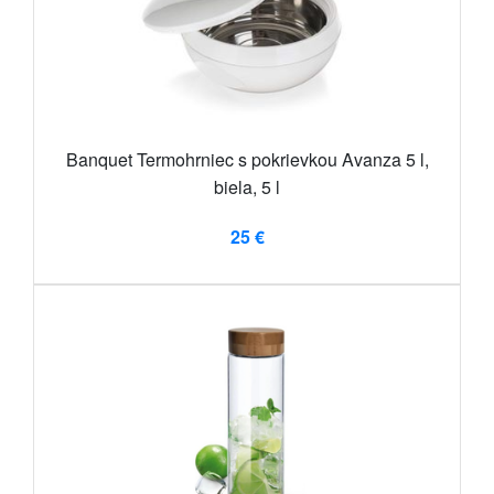
Banquet Termohrniec s pokrievkou Avanza 5 l,
biela, 5 l
25 €