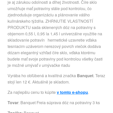
je aj zárukou odolnosti a dlhej životnosti. Číre sklo
umožňuje mať potraviny stále pod kontrolou, čo
zjednodušuje organizáciu a plánovanie vášho
kulinárskeho týždňa. ZHRNUTIE VLASTNOSTÍ
PRODUKTU sada sklenených dóz na potraviny s
objemom 0,55 l, 0,95 la 1,45 l univerzálne využitie na
skladovanie potravín hermetické uzavretie vďaka
tesniacim uzáverom nerezový povrch viečok dodáva
dózam elegantný vzhľad číre sklo, vďaka ktorému
budete mať svoje potraviny pod kontrolou všetky časti
je možné umývať v umývačke riadu
Vyrába ho obľúbená a kvalitná značka
Banquet
. Teraz
stojí len 12 €. Aktuálně je skladom.
Za najlepšiu cenu to kúpite
v tomto e-shopu
.
Tovar
: Banquet Freia súprava dóz na potraviny 3 ks
Značka
:
Banquet