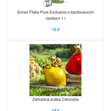
Simax Fľaša Pure Exclusive s bambusovým
viečkom 1 l
12 €
Záhradná soška Citronella
14 €