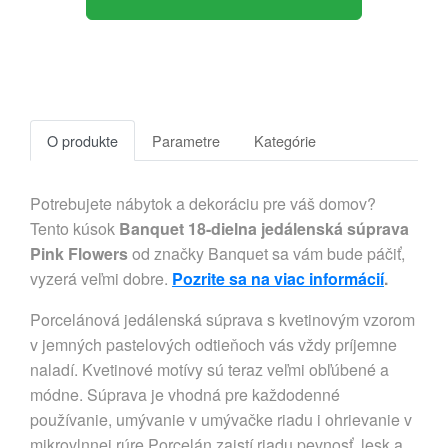
O produkte
Parametre
Kategórie
Potrebujete nábytok a dekoráciu pre váš domov?
Tento kúsok
Banquet 18-dielna jedálenská súprava
Pink Flowers
od značky Banquet sa vám bude páčiť,
vyzerá veľmi dobre.
Pozrite sa na viac informácií
.
Porcelánová jedálenská súprava s kvetinovým vzorom
v jemných pastelových odtieňoch vás vždy príjemne
naladí. Kvetinové motívy sú teraz veľmi obľúbené a
módne. Súprava je vhodná pre každodenné
používanie, umývanie v umývačke riadu i ohrievanie v
mikrovlnnej rúre.Porcelán zaistí riadu pevnosť, lesk a