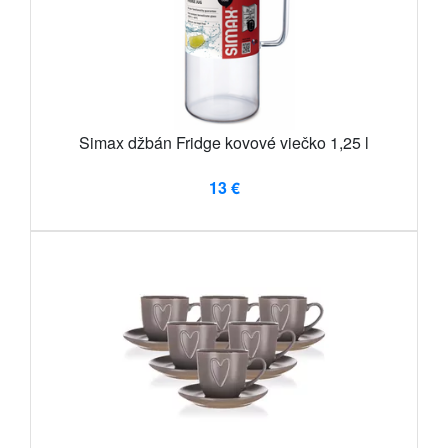
Simax džbán Fridge kovové viečko 1,25 l
13 €