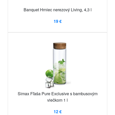
Banquet Hrniec nerezový Living, 4,3 l
19 €
Simax Fľaša Pure Exclusive s bambusovým
viečkom 1 l
12 €