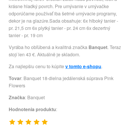
krásne hladký povrch. Pre umývanie v umývačke
odporúčame používať iba šetrné umývacie programy,
dekor je na glazúre.Sada obsahuje: 6x hlboký tanier -
pr. 21,5 cm 6x plytký tanier - pr. 24 cm 6x dezertný
tanier - pr. 19 cm
Vyrába ho obľúbená a kvalitná značka
Banquet
. Teraz
stojí len 43 €. Aktuálně je skladom.
Za najlepšiu cenu to kúpite
v tomto e-shopu
.
Tovar
: Banquet 18-dielna jedálenská súprava Pink
Flowers
Značka
:
Banquet
Hodnotenia produktu
: