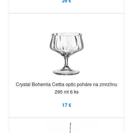
26 €
Crystal Bohemia Cettia optic poháre na zmrzlinu
295 ml 6 ks
17 €