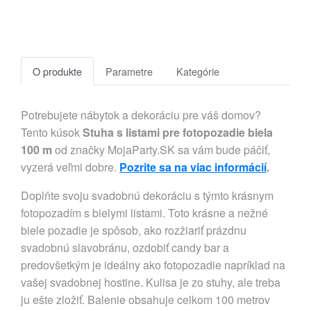
O produkte
Parametre
Kategórie
Potrebujete nábytok a dekoráciu pre váš domov?
Tento kúsok
Stuha s listami pre fotopozadie biela
100 m
od značky MojaParty.SK sa vám bude páčiť,
vyzerá veľmi dobre.
Pozrite sa na viac informácií
.
Doplňte svoju svadobnú dekoráciu s týmto krásnym
fotopozadím s bielymi listami. Toto krásne a nežné
biele pozadie je spôsob, ako rozžiariť prázdnu
svadobnú slavobránu, ozdobiť candy bar a
predovšetkým je ideálny ako fotopozadie napríklad na
vašej svadobnej hostine. Kulisa je zo stuhy, ale treba
ju ešte zložiť. Balenie obsahuje celkom 100 metrov