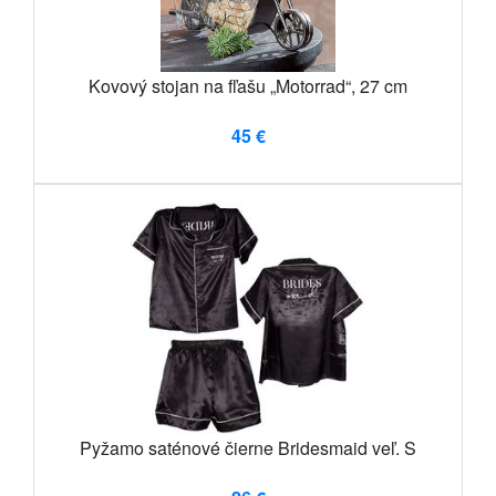
Kovový stojan na fľašu „Motorrad“, 27 cm
45 €
Pyžamo saténové čierne Bridesmaid veľ. S