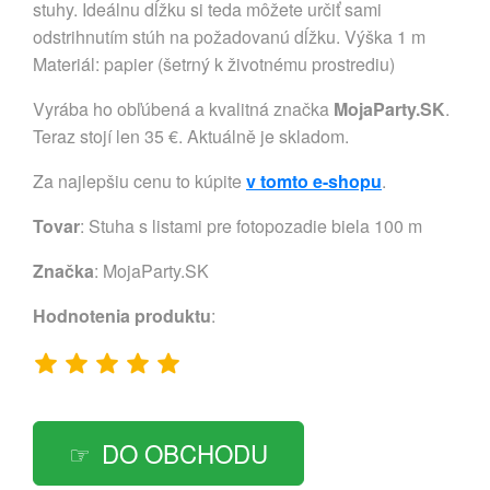
stuhy. Ideálnu dĺžku si teda môžete určiť sami
odstrihnutím stúh na požadovanú dĺžku. Výška 1 m
Materiál: papier (šetrný k životnému prostrediu)
Vyrába ho obľúbená a kvalitná značka
MojaParty.SK
.
Teraz stojí len 35 €. Aktuálně je skladom.
Za najlepšiu cenu to kúpite
v tomto e-shopu
.
Tovar
: Stuha s listami pre fotopozadie biela 100 m
Značka
:
MojaParty.SK
Hodnotenia produktu
:
DO OBCHODU