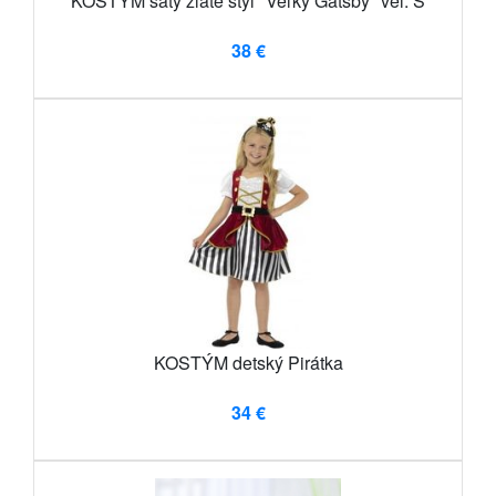
KOSTÝM šaty zlaté štýl "Veľký Gatsby" veľ. S
38 €
KOSTÝM detský Pirátka
34 €