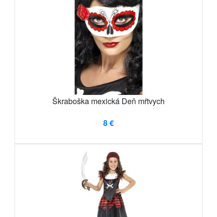
Škraboška mexická Deň mŕtvych
8 €