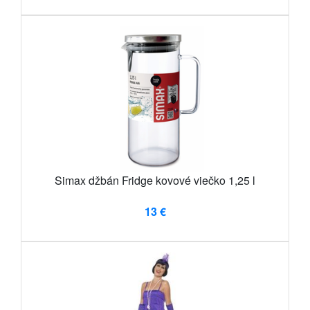
Simax džbán Fridge kovové viečko 1,25 l
13 €