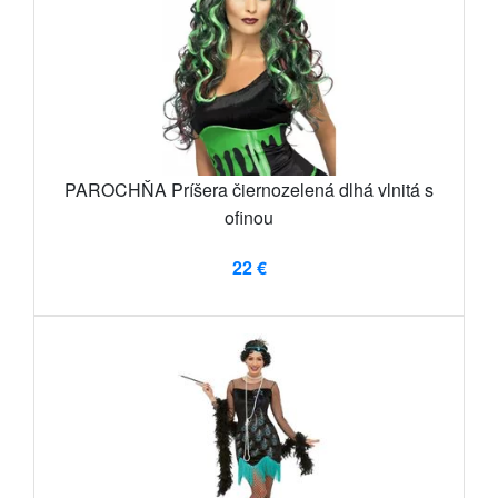
PAROCHŇA Príšera čiernozelená dlhá vlnitá s
ofinou
22 €