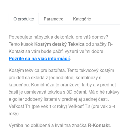
O produkte
Parametre
Kategórie
Potrebujete nábytok a dekoráciu pre váš domov?
Tento kúsok
Kostým detský Tekvica
od značky R-
Kontakt sa vám bude páčiť, vyzerá veľmi dobre.
Pozrite sa na viac informácií
.
Kostým tekvica pre batoľatá. Tento tekvicový kostým
pre deti sa skladá z jednodielnej kombinézy s
kapucňou. Kombinéza je oranžovej farby a v prednej
časti je usmievavá tekvica s 3D očami. Má dlhé rukávy
a golier zdobený listami v prednej aj zadnej časti.
Veľkosť T1 (pre vek 1-2 roky) Veľkosť T2 (pre vek 3-4
roky)
Vyrába ho obľúbená a kvalitná značka
R-Kontakt
.