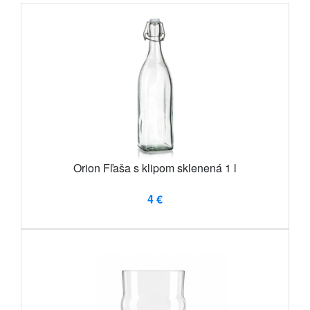
Orion Fľaša s klipom sklenená 1 l
4 €