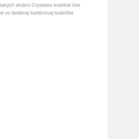
ských sklární Crystalex kvalitné číre
é vo farebnej kartónovej krabičke