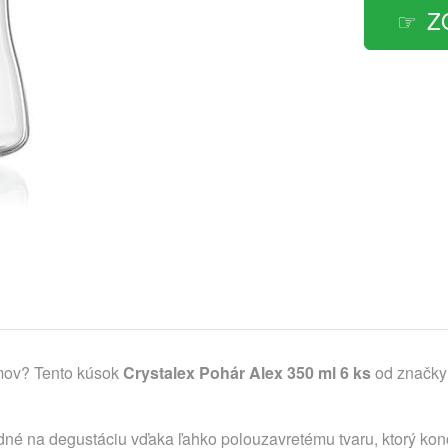
Z
omov? Tento kúsok
Crystalex Pohár Alex 350 ml 6 ks
od značky 
é na degustáciu vďaka ľahko polouzavretému tvaru, ktorý konce