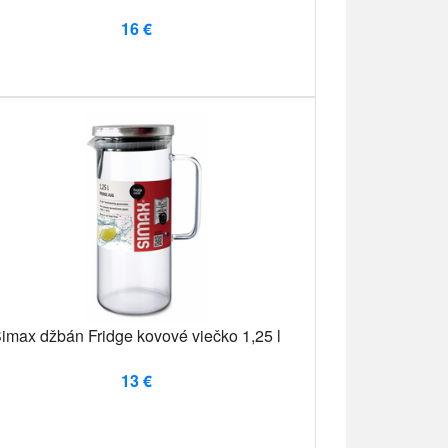
16 €
imax džbán Fridge kovové viečko 1,25 l
13 €