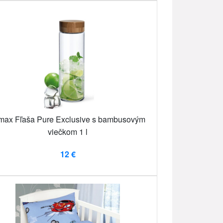
max Fľaša Pure Exclusive s bambusovým
viečkom 1 l
12 €