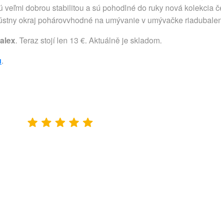
veľmi dobrou stabilitou a sú pohodlné do ruky nová kolekcia če
ý ústny okraj pohárovvhodné na umývanie v umývačke riadubalen
alex
. Teraz stojí len 13 €. Aktuálně je skladom.
u
.