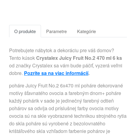
O produkte
Parametre
Kategórie
Potrebujete nábytok a dekoráciu pre váš domov?
Tento kúsok
Crystalex Juicy Fruit No.2 470 ml 6 ks
od značky Crystalex sa vám bude páčiť, vyzerá veľmi
dobre.
Pozrite sa na viac informácií
.
poháre Juicy Fruit No.2 6x470 ml poháre dekorované
motívy šťavnatého ovocia a farebným dnom+ poháre
každý pohárik v sade je jedinečný farebný odtieň
pohárov sa odvíja od príslušnej farby ovocia motívy
ovocia sú na skle vyobrazené technikou strojného rytia
do skla poháre sú vyrobené z bezolovnatého
krištáľového skla vzhľadom farbenie pohárov je