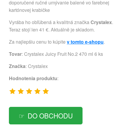
doporučené ručné umývanie balené vo farebnej
kartónovej krabičke
Vyrába ho obľúbená a kvalitná značka
Crystalex
.
Teraz stojí len 41 €. Aktuálně je skladom.
Za najlepšiu cenu to kúpite
v tomto e-shopu
.
Tovar
: Crystalex Juicy Fruit No.2 470 ml 6 ks
Značka
:
Crystalex
Hodnotenia produktu
:
DO OBCHODU