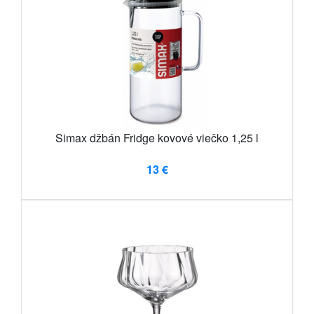
Simax džbán Fridge kovové viečko 1,25 l
13 €