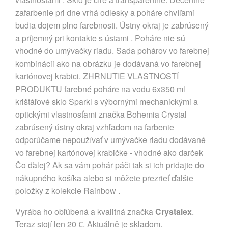
zafarbenie pri dne vrhá odlesky a poháre chvíľami
budia dojem plno farebnosti. Ústny okraj je zabrúsený
a príjemný pri kontakte s ústami . Poháre nie sú
vhodné do umývačky riadu. Sada pohárov vo farebnej
kombinácii ako na obrázku je dodávaná vo farebnej
kartónovej krabici. ZHRNUTIE VLASTNOSTÍ
PRODUKTU farebné poháre na vodu 6x350 ml
krištáľové sklo Sparkl s výbornými mechanickými a
optickými vlastnosťami značka Bohemia Crystal
zabrúsený ústny okraj vzhľadom na farbenie
odporúčame nepoužívať v umývačke riadu dodávané
vo farebnej kartónovej krabičke - vhodné ako darček
Čo ďalej? Ak sa vám pohár páči tak si ich pridajte do
nákupného košíka alebo si môžete prezrieť ďalšie
položky z kolekcie Rainbow .
Vyrába ho obľúbená a kvalitná značka
Crystalex
.
Teraz stojí len 20 €. Aktuálně je skladom.