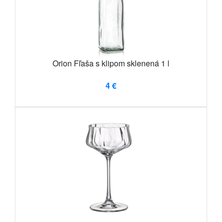
Orion Fľaša s klipom sklenená 1 l
4 €