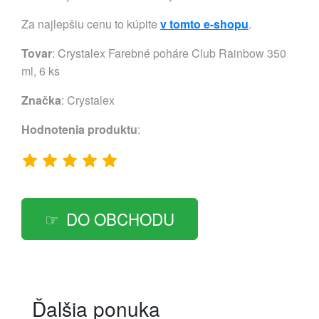
Za najlepšiu cenu to kúpite
v tomto e-shopu
.
Tovar
: Crystalex Farebné poháre Club Rainbow 350
ml, 6 ks
Značka
:
Crystalex
Hodnotenia produktu
:
DO OBCHODU
Ďalšia ponuka