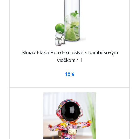
Simax Fľaša Pure Exclusive s bambusovým
viečkom 1 l
12 €