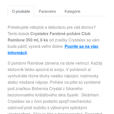
O produkte
Parametre
Kategórie
Potrebujete nábytok a dekoráciu pre váš domov?
Tento kúsok
Crystalex Farebné poháre Club
Rainbow 350 ml, 6 ks
od značky Crystalex sa vám
bude páčiť, vyzerá veľmi dobre.
Pozrite sa na viac
informácií
.
S pohármi Rainbow zámena na stole nehrozí. Každý
stolovník ľahko spozná tú svoju. V pohároch si
vychutnáte rôzne druhy nealko nápojov, malinovky
alebo miešané nápoje. Poháre na pitie sú vyrobené
pod značkou Bohemia Crystal z fúkaného
bezolovnatého krištáľového skla Sparkl . Sklárňam
Crystalex sa v ňom podarilo spojiť mechanickú
odolnosť proti rozbitiu s výbornými optickými
vlastnosťami . Sklo je číre a transparentné. Decentné