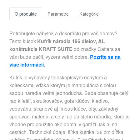
O produkte
Parametre
Kategórie
Potrebujete nábytok a dekoráciu pre váš domov?
Tento kúsok
Kufrík náradia 186 dielov, AL
konštrukcia KRAFT SUITE
od značky Cattara sa
vám bude páčiť, vyzerá veľmi dobre.
Pozrite sa na
viac informácií
.
Kufrík je vybavený teleskopickým úchytom a
kolieskami, vďaka ktorým je manipulácia s celou
sadou náradia veľmi jednoduchá. Sada obsahuje celý
rad klieští, skrutkovačov, gola kľúčov, kladivo,
vodováhu, stranové aj imbus kľúče, bity, základný
spojovací materiál a celý rad ďalšieho náradia, ktoré je
vhodné pre použitie ako doma, v garáži, tak aj na
cestách. Technické údaje: šírka kufríka: 36 cm dĺžka
kufríka: 51 cm hĺbka: 20 cm 11,5 kg Obsah kufríka: 1.