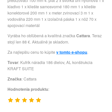
predlžovací 100 mm 4. plát 2 x svorka uni nylonová 1 x
kladivo 1 x kliešte samosvorné 180 mm 1 x kliešte
konektorové 200 mm 1 x meter zvinovací 3 m 1 x
vodováha 220 mm 1 x izolačná páska 1 x nôž 70 x
spojovací materiál
Vyrába ho obľúbená a kvalitná značka
Cattara
. Teraz
stojí len 88 €. Aktuálně je skladom.
Za najlepšiu cenu to kúpite
v tomto e-shopu
.
Tovar
: Kufrík náradia 186 dielov, AL konštrukcia
KRAFT SUITE
Značka
:
Cattara
Hodnotenia produktu
: