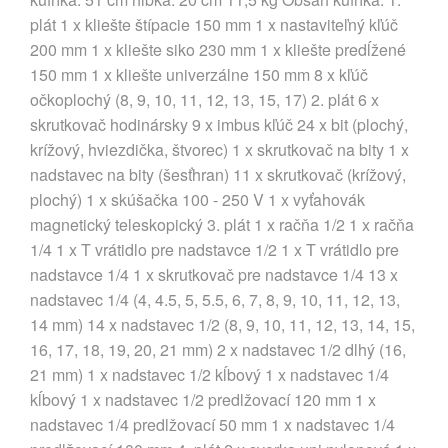
plát 1 x kliešte štípacie 150 mm 1 x nastaviteľný kľúč
200 mm 1 x kliešte siko 230 mm 1 x kliešte predĺžené
150 mm 1 x kliešte univerzálne 150 mm 8 x kľúč
očkoplochý (8, 9, 10, 11, 12, 13, 15, 17) 2. plát 6 x
skrutkovač hodinársky 9 x imbus kľúč 24 x bit (plochý,
krížový, hviezdička, štvorec) 1 x skrutkovač na bity 1 x
nadstavec na bity (šesťhran) 11 x skrutkovač (krížový,
plochý) 1 x skúšačka 100 - 250 V 1 x vyťahovák
magnetický teleskopický 3. plát 1 x račňa 1/2 1 x račňa
1/4 1 x T vrátidlo pre nadstavce 1/2 1 x T vrátidlo pre
nadstavce 1/4 1 x skrutkovač pre nadstavce 1/4 13 x
nadstavec 1/4 (4, 4.5, 5, 5.5, 6, 7, 8, 9, 10, 11, 12, 13,
14 mm) 14 x nadstavec 1/2 (8, 9, 10, 11, 12, 13, 14, 15,
16, 17, 18, 19, 20, 21 mm) 2 x nadstavec 1/2 dlhý (16,
21 mm) 1 x nadstavec 1/2 kĺbový 1 x nadstavec 1/4
kĺbový 1 x nadstavec 1/2 predlžovací 120 mm 1 x
nadstavec 1/4 predlžovací 50 mm 1 x nadstavec 1/4