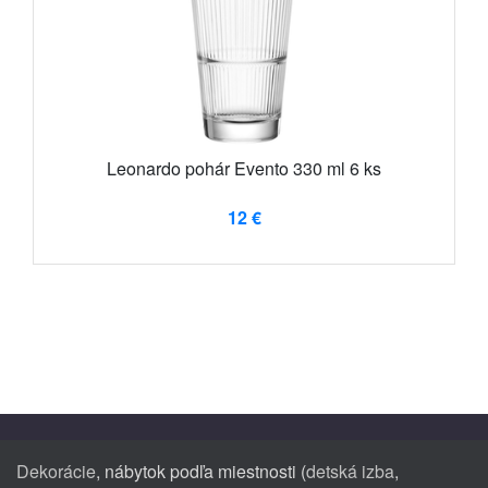
Leonardo pohár Evento 330 ml 6 ks
12 €
Dekorácie
, nábytok podľa miestnosti (
detská izba
,