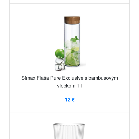
Simax Fľaša Pure Exclusive s bambusovým
viečkom 1 l
12 €