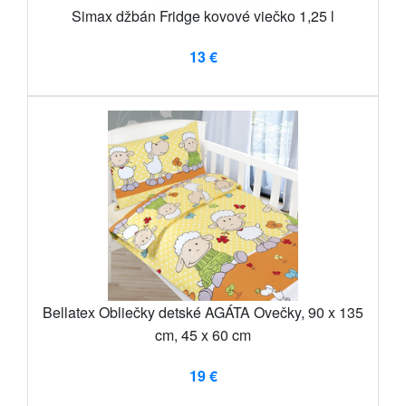
Simax džbán Fridge kovové viečko 1,25 l
13 €
Bellatex Obliečky detské AGÁTA Ovečky, 90 x 135
cm, 45 x 60 cm
19 €