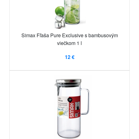
Simax Fľaša Pure Exclusive s bambusovým
viečkom 1 l
12 €