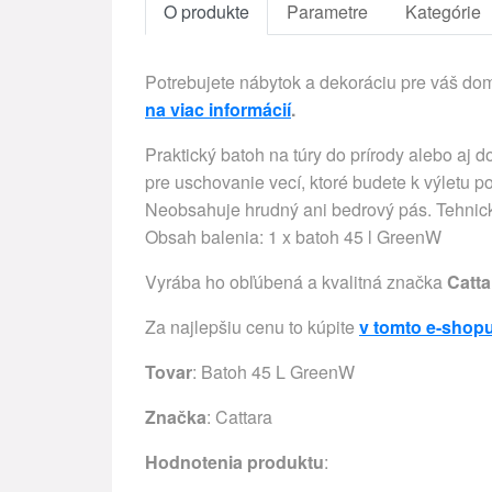
O produkte
Parametre
Kategórie
Potrebujete nábytok a dekoráciu pre váš d
na viac informácií
.
Praktický batoh na túry do prírody alebo aj
pre uschovanie vecí, ktoré budete k výletu p
Neobsahuje hrudný ani bedrový pás. Tehnické
Obsah balenia: 1 x batoh 45 l GreenW
Vyrába ho obľúbená a kvalitná značka
Catta
Za najlepšiu cenu to kúpite
v tomto e-shop
Tovar
: Batoh 45 L GreenW
Značka
:
Cattara
Hodnotenia produktu
: