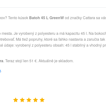
omov? Tento kúsok
Batoh 45 L GreenW
od značky Cattara sa vám
 do mesta. Je vyrobený z polyesteru a má kapacitu 45 l. Na boko
otrebovať. Má tiež popruhy, ktoré sa ľahko nastavia a zaručia t
 údaje: vyrobený z polyesteru obsah: 45 l stabilný a vhodný pr
ra
. Teraz stojí len 51 €. Aktuálně je skladom.
u
.