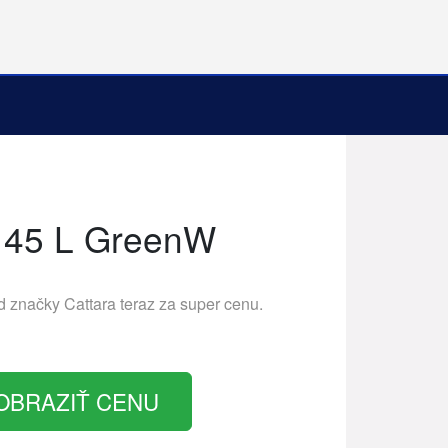
 45 L GreenW
d značky
Cattara
teraz za super cenu.
OBRAZIŤ CENU