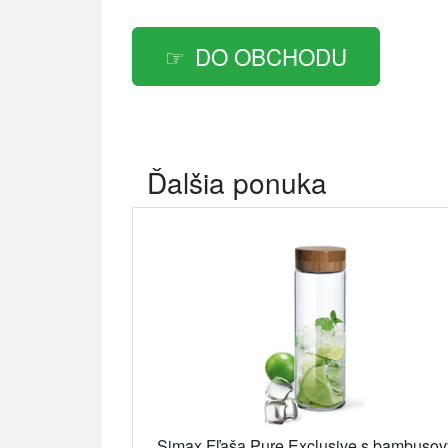
DO OBCHODU
Ďalšia ponuka
Simax Fľaša Pure Exclusive s bambuso