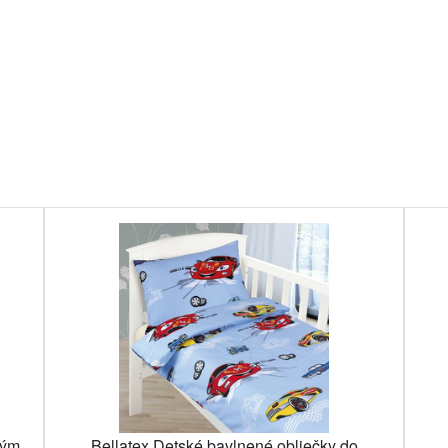
vým
Bellatex Detské bavlnené obliečky do