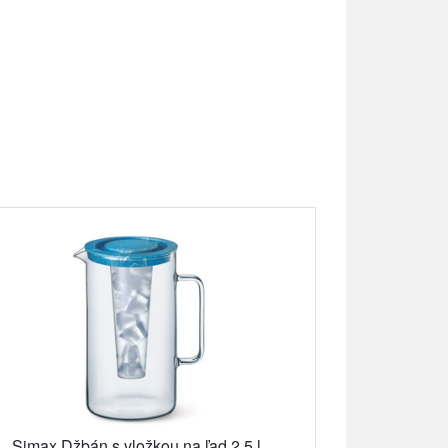
Simax Džbán s vložkou na ľad 2,5 l