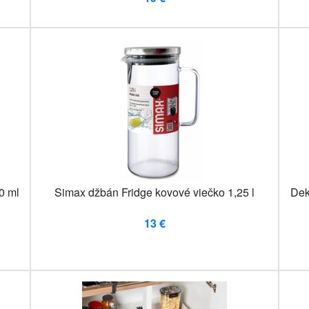
0 ml
Simax džbán Fridge kovové viečko 1,25 l
Dek
13 €