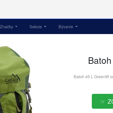
Značky
Sekcie
Bývanie
Batoh
Batoh 45 L GreenW o
Z