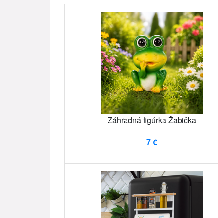
Záhradná figúrka Žabička
7 €