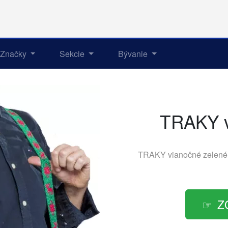
Značky
Sekcie
Bývanie
TRAKY v
TRAKY vianočné zelené
Z