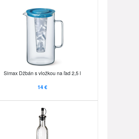
Simax Džbán s vložkou na ľad 2,5 l
14 €