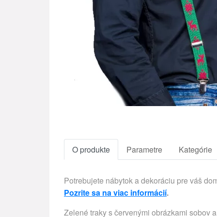
O produkte
Parametre
Kategórie
Potrebujete nábytok a dekoráciu pre váš d
Pozrite sa na viac informácií
.
Zelené traky s červenými obrázkami sobov a