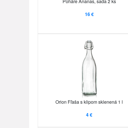
Poháre Ananas, sada 2 ks
16 €
Orion Fľaša s klipom sklenená 1 l
4 €