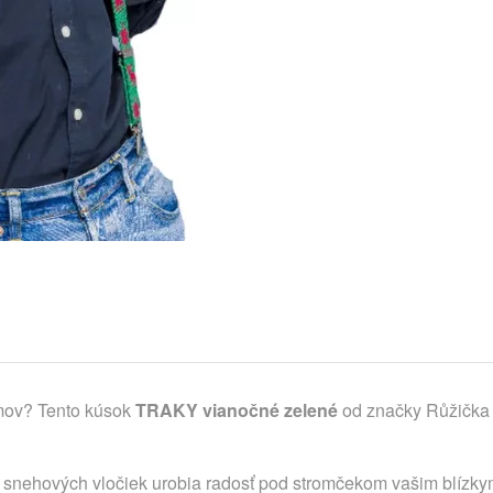
omov? Tento kúsok
TRAKY vianočné zelené
od značky Růžička 
 snehových vločiek urobia radosť pod stromčekom vašim blízkym