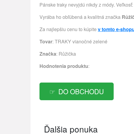
Pánske traky nevyjdú nikdy z módy. Veľkosť: 
Vyrába ho obľúbená a kvalitná značka
Růži
Za najlepšiu cenu to kúpite
v tomto e-shop
Tovar
: TRAKY vianočné zelené
Značka
:
Růžička
Hodnotenia produktu
:
DO OBCHODU
Ďalšia ponuka