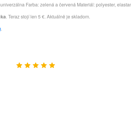
univerzálna Farba: zelená a červená Materiál: polyester, elasta
čka
. Teraz stojí len 5 €. Aktuálně je skladom.
u
.