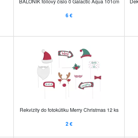
BALÓNIK fóliový číslo 0 Galactic Aqua 101cm
Dek
6 €
Rekvizity do fotokútiku Merry Christmas 12 ks
2 €