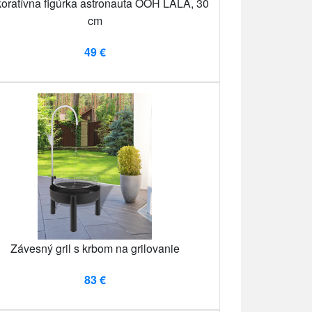
oratívna figúrka astronauta OOH LALA, 30
cm
49 €
Závesný gril s krbom na grilovanie
83 €