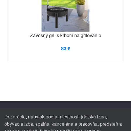
Závesný gril s krbom na grilovanie
83 €
Dekorácie
, nábytok podľa miestnosti (
detská izba
,
obývacia izba
,
spálňa
,
kancelária a pracovňa
,
predsieň a