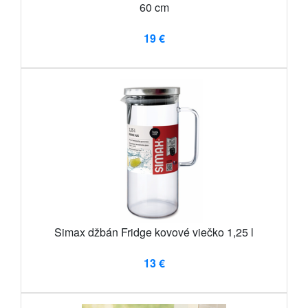
60 cm
19 €
Simax džbán Fridge kovové viečko 1,25 l
13 €