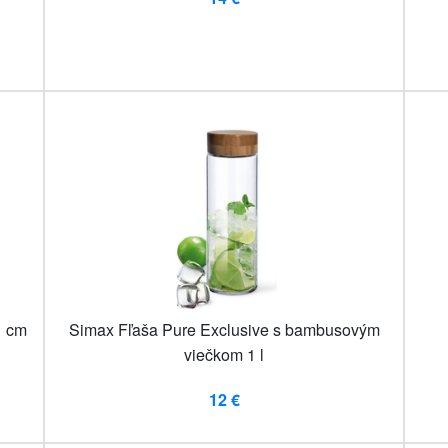
1 cm
Simax Fľaša Pure Exclusive s bambusovým
viečkom 1 l
12 €