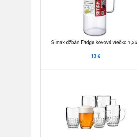
Simax džbán Fridge kovové viečko 1,25
13 €