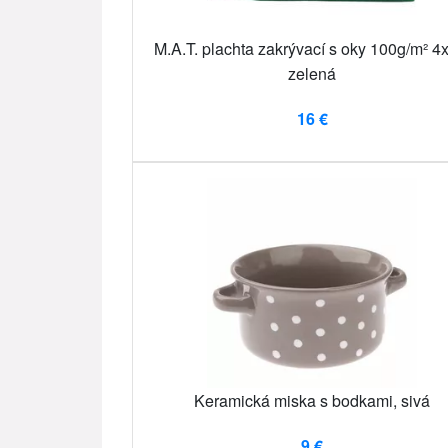
M.A.T. plachta zakrývací s oky 100g/m² 
zelená
16 €
Keramická miska s bodkami, sivá
9 €