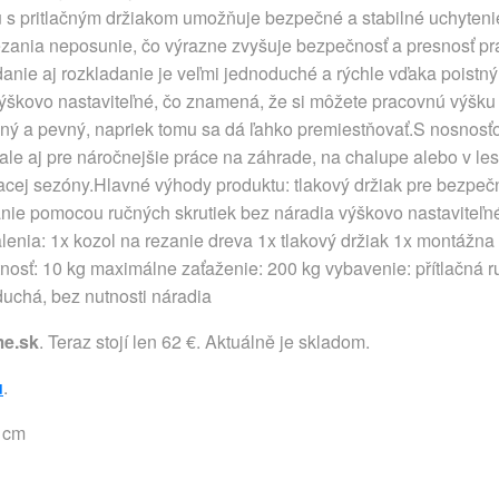
s pritlačným držiakom umožňuje bezpečné a stabilné uchytenie d
ezania neposunie, čo výrazne zvyšuje bezpečnosť a presnosť pr
danie aj rozkladanie je veľmi jednoduché a rýchle vďaka poist
ýškovo nastaviteľné, čo znamená, že si môžete pracovnú výšku 
ilný a pevný, napriek tomu sa dá ľahko premiestňovať.S nosnosťo
 ale aj pre náročnejšie práce na záhrade, na chalupe alebo v l
acej sezóny.Hlavné výhody produktu: tlakový držiak pre bezpeč
anie pomocou ručných skrutiek bez náradia výškovo nastaviteľ
ia: 1x kozol na rezanie dreva 1x tlakový držiak 1x montážna s
nosť: 10 kg maximálne zaťaženie: 200 kg vybavenie: přítlačná r
uchá, bez nutnosti náradia
e.sk
. Teraz stojí len 62 €. Aktuálně je skladom.
u
.
3 cm