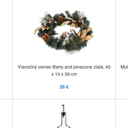
Vianočný veniec Berry and pinecone zlatá, 45
Mul
x 10 x 39 cm
26 €