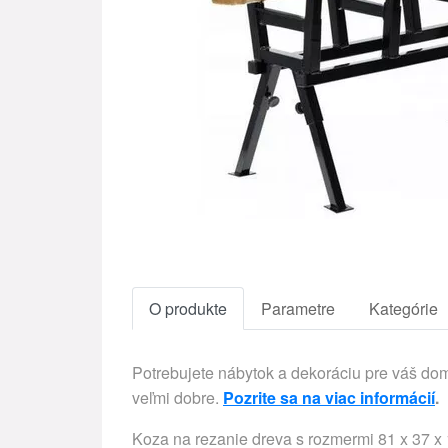
O produkte
Parametre
Kategórie
Potrebujete nábytok a dekoráciu pre váš d
veľmi dobre.
Pozrite sa na viac informácií
.
Koza na rezanie dreva s rozmermi 81 x 37 x