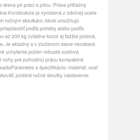
reva pri práci s pílou. Práve přítlačný
áce.Konštrukcia je vyrobená z odolnej ocele
ným ručným skrutkám, ktoré umožňujú
prispôsobiť podľa potreby alebo podľa
u až 200 kg zvládne kozol aj ťažšie polená,
ese. Je skladný a v zloženom stave nezaberá
né uchytenie polien robustá oceľová
né nohy pre pohodlnú prácu kompaktné
adaParametre a špecifikácie: materiál: oceľ
ukoväť, poistné ručné skrutky nastavenie: