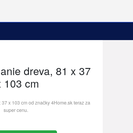
anie dreva, 81 x 37
x 103 cm
x 37 x 103 cm od značky
4Home.sk
teraz za
super cenu.