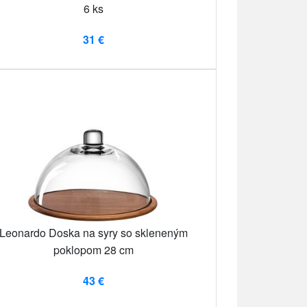
6 ks
31 €
Leonardo Doska na syry so skleneným
poklopom 28 cm
43 €