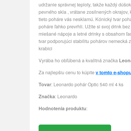
udržanie správnej teploty, takže každý dúšo
pevného skla , vrátane zosilnených okrajov, 
tieto poháre vás nesklamú. Kónický tvar poháro
poháre ľahko prevrhli. Užite si svoj dri
miešané nápoje a letné drinky s obsahom ľad
tvar podporujúci stabilitu pohárov nemecká
krabici
Vyrába ho obľúbená a kvalitná značka
Leon
Za najlepšiu cenu to kúpite
v tomto e-shop
Tovar
: Leonardo pohár Optic 540 ml 4 ks
Značka
:
Leonardo
Hodnotenia produktu
: