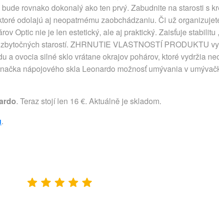
k bude rovnako dokonalý ako ten prvý. Zabudnite na starosti s k
ktoré odolajú aj neopatrnému zaobchádzaniu. Či už organizujete 
v Optic nie je len estetický, ale aj praktický. Zaisťuje stabilitu
nk bez zbytočných starostí. ZHRNUTIE VLASTNOSTÍ PRODUKTU vy
u a ovocia silné sklo vrátane okrajov pohárov, ktoré vydržia 
 značka nápojového skla Leonardo možnosť umývania v umývačk
ardo
. Teraz stojí len 16 €. Aktuálně je skladom.
u
.