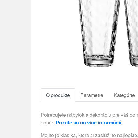
O produkte
Parametre
Kategórie
Potrebujete nábytok a dekoráciu pre váš d
dobre.
Pozrite sa na viac informácií
.
Mojito je klasika, ktorá si zaslúži to najlep