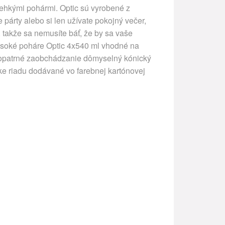
rehkými pohármi. Optic sú vyrobené z
párty alebo si len užívate pokojný večer,
 , takže sa nemusíte báť, že by sa vaše
soké poháre Optic 4x540 ml vhodné na
neopatrné zaobchádzanie dômyselný kónický
e riadu dodávané vo farebnej kartónovej