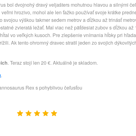
rus bol dvojnohý dravý veljašters mohutnou hlavou a silnými čeľ
l veľmi hrozivo, mohol ale len ťažko používať svoje krátke pre
So svojou výškou takmer sedem metrov a dĺžkou až trinásť metr
ostatné zvieratá ležať. Mal viac než päťdesiat zubov s dĺžkou až
rehĺtal vo veľkých kusoch. Pre zlepšenie vnímania hĺbky pri hľad
rížili. Ak tento ohromný dravec stratil jeden zo svojich dýkovit
eich
. Teraz stojí len 20 €. Aktuálně je skladom.
u
.
yrannosaurus Rex s pohyblivou čeľusťou