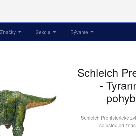
Značky
Sekcie
Bývanie
Schleich Pre
- Tyran
pohyb
Schleich Prehistorické zv
čeľusťou od zna