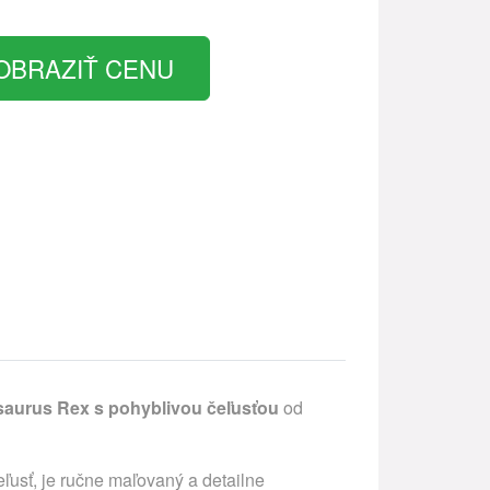
OBRAZIŤ CENU
osaurus Rex s pohyblivou čeľusťou
od
usť, je ručne maľovaný a detailne