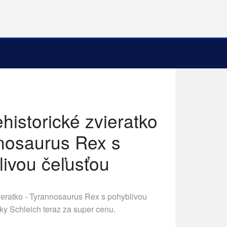
historické zvieratko
nosaurus Rex s
livou čeľusťou
ieratko - Tyrannosaurus Rex s pohyblivou
čky
Schleich
teraz za super cenu.