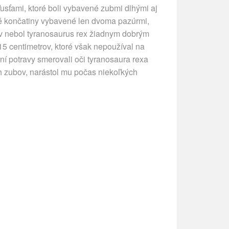
usťami, ktoré boli vybavené zubmi dlhými aj
dné končatiny vybavené len dvoma pazúrmi,
ov nebol tyranosaurus rex žiadnym dobrým
 15 centimetrov, ktoré však nepoužíval na
aní potravy smerovali oči tyranosaura rexa
ých zubov, narástol mu počas niekoľkých