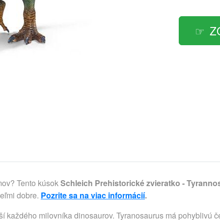
Z
omov? Tento kúsok
Schleich Prehistorické zvieratko - Tyrann
veľmi dobre.
Pozrite sa na viac informácií
.
í každého milovníka dinosaurov. Tyranosaurus má pohyblivú čeľ