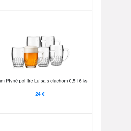
m Pivné pollitre Luisa s ciachom 0,5 l 6 ks
24 €