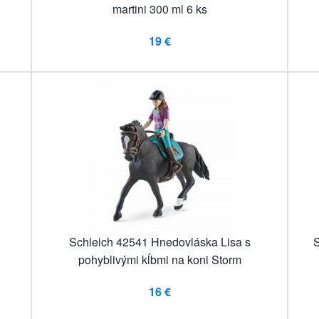
martini 300 ml 6 ks
19 €
Schleich 42541 Hnedovláska Lisa s
S
pohyblivými kĺbmi na koni Storm
16 €