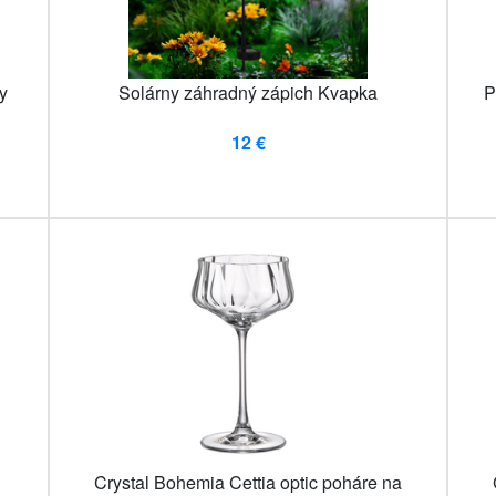
y
Solárny záhradný zápich Kvapka
P
12 €
Crystal Bohemia Cettia optic poháre na