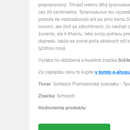
prepracovaný. Trinásť metrov dlhý tyranosau
cez 20 centimetrov. Tyranosaurus rex vyzera
pretože tie nedosahovali ani po jeho tlamu.
lovcom, ale živil sa zdochlinami, čo nechali 
žuvanie, ale k trhaniu, lebo svoju potravu p
dopredu, takže sa zorné polia obidvoch očí k
týždňov nový.
Vyrába ho obľúbená a kvalitná značka
Schl
Za najlepšiu cenu to kúpite
v tomto e-shop
Tovar
: Schleich Prehistorické zvieratko - T
Značka
:
Schleich
Hodnotenia produktu
: