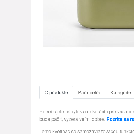
O produkte
Parametre
Kategórie
Potrebujete nábytok a dekoráciu pre váš d
bude páčiť, vyzerá veľmi dobre.
Pozrite sa n
Tento kvetináč so samozavlažovacou funkciou