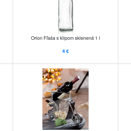
Orion Fľaša s klipom sklenená 1 l
4 €