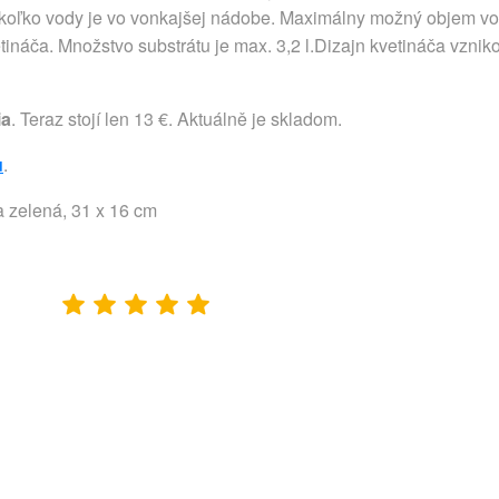
 koľko vody je vo vonkajšej nádobe. Maximálny možný objem vody
tináča. Množstvo substrátu je max. 3,2 l.Dizajn kvetináča vznik
ia
. Teraz stojí len 13 €. Aktuálně je skladom.
u
.
ta zelená, 31 x 16 cm