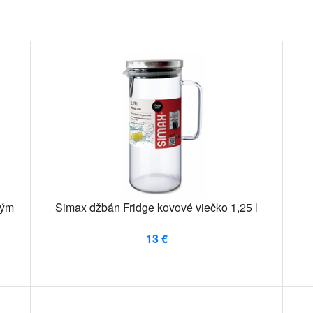
vým
Simax džbán Fridge kovové viečko 1,25 l
13 €