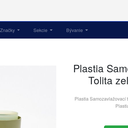
Značky
Sekcie
Bývanie
Plastia Sam
Tolita z
Plastia Samozavlažovací tr
Plasti