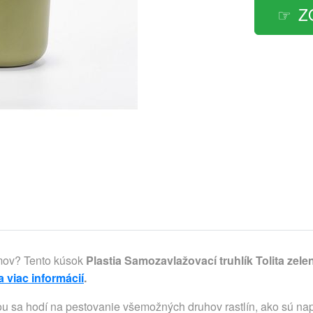
Z
omov? Tento kúsok
Plastia Samozavlažovací truhlík Tolita zele
a viac informácií
.
 sa hodí na pestovanie všemožných druhov rastlín, ako sú naprík