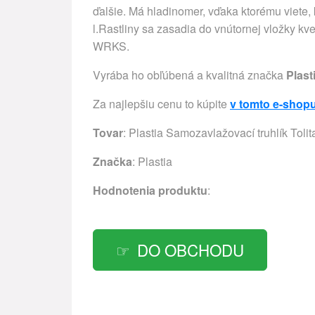
ďalšie. Má hladinomer, vďaka ktorému viete,
l.Rastliny sa zasadia do vnútornej vložky kve
WRKS.
Vyrába ho obľúbená a kvalitná značka
Plast
Za najlepšiu cenu to kúpite
v tomto e-shop
Tovar
: Plastia Samozavlažovací truhlík Toli
Značka
:
Plastia
Hodnotenia produktu
:
DO OBCHODU