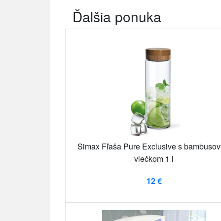
Ďalšia ponuka
Simax Fľaša Pure Exclusive s bambuso
viečkom 1 l
12 €