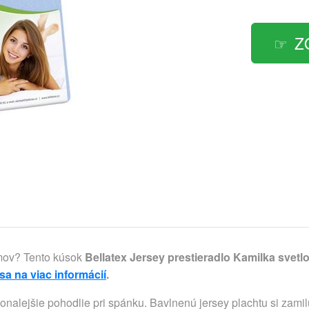
Z
omov? Tento kúsok
Bellatex Jersey prestieradlo Kamilka svet
 sa na viac informácií
.
konalejšie pohodlie pri spánku. Bavlnenú jersey plachtu si zamil