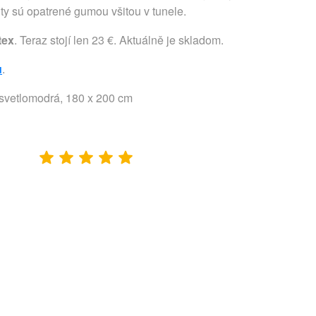
ty sú opatrené gumou všitou v tunele.
tex
. Teraz stojí len 23 €. Aktuálně je skladom.
u
.
a svetlomodrá, 180 x 200 cm