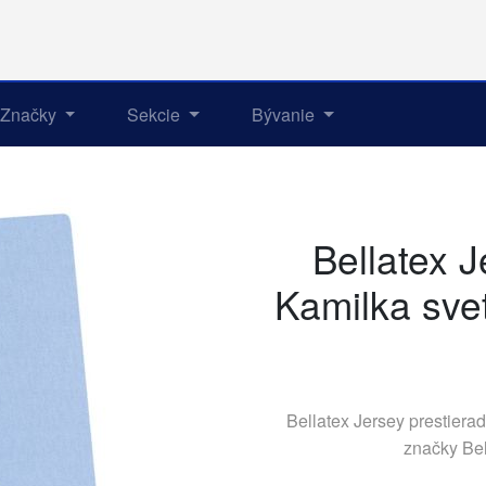
Značky
Sekcie
Bývanie
Bellatex J
Kamilka sve
Bellatex Jersey prestiera
značky
Bel