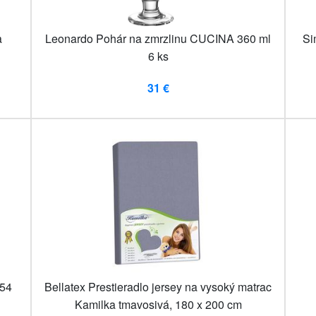
a
Leonardo Pohár na zmrzlinu CUCINA 360 ml
Si
6 ks
31 €
 54
Bellatex Prestieradlo jersey na vysoký matrac
Kamilka tmavosivá, 180 x 200 cm