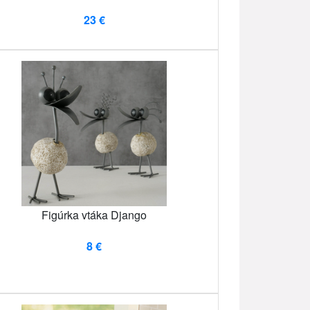
23 €
Figúrka vtáka Django
8 €