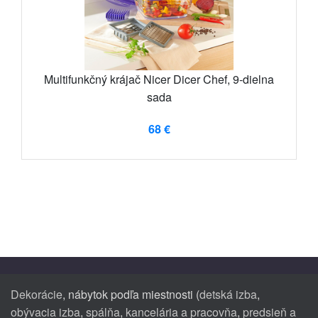
Multifunkčný krájač Nicer Dicer Chef, 9-dielna
sada
68 €
Dekorácie
, nábytok podľa miestnosti (
detská izba
,
obývacia izba
,
spálňa
,
kancelária a pracovňa
,
predsieň a