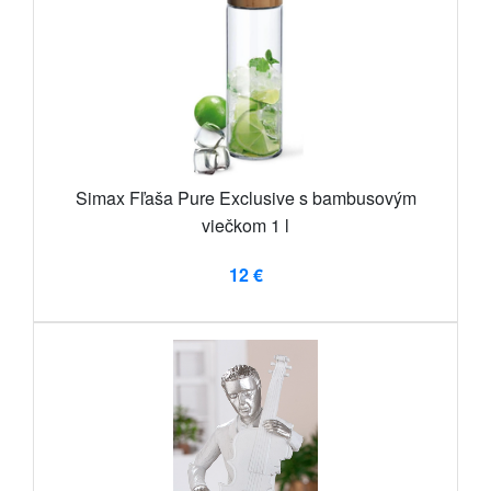
Simax Fľaša Pure Exclusive s bambusovým
viečkom 1 l
12 €