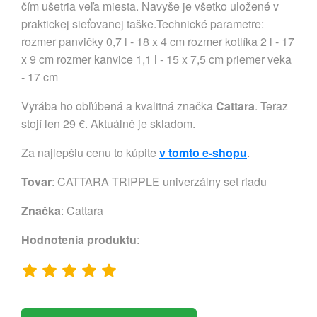
čím ušetria veľa miesta. Navyše je všetko uložené v
praktickej sieťovanej taške.Technické parametre:
rozmer panvičky 0,7 l - 18 x 4 cm rozmer kotlíka 2 l - 17
x 9 cm rozmer kanvice 1,1 l - 15 x 7,5 cm priemer veka
- 17 cm
Vyrába ho obľúbená a kvalitná značka
Cattara
. Teraz
stojí len 29 €. Aktuálně je skladom.
Za najlepšiu cenu to kúpite
v tomto e-shopu
.
Tovar
: CATTARA TRIPPLE univerzálny set riadu
Značka
:
Cattara
Hodnotenia produktu
: