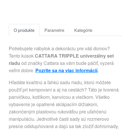
O produkte
Parametre
Kategórie
Potrebujete nábytok a dekoráciu pre váš domov?
Tento kúsok
CATTARA TRIPPLE univerzálny set
riadu
od značky Cattara sa vám bude páčiť, vyzerá
veľmi dobre.
Pozrite sa na viac informácií
.
Hľadáte kvalitnú a ľahkú sadu riadu, ktorú môžete
použiť pri kempovaní a aj na cestách? Táto je tvorená
panvičkou, kotlíkom, kanvicou a viečkom. Všetko
vybavenie je opatrené sklápacím držiakom,
zakončeným plastovou rukoväťou pre uľahčenú
manipuláciu. Jednotlivé časti sady sú rozmerovo
presne odstupňované a dajú sa tak zložiť dohromady,