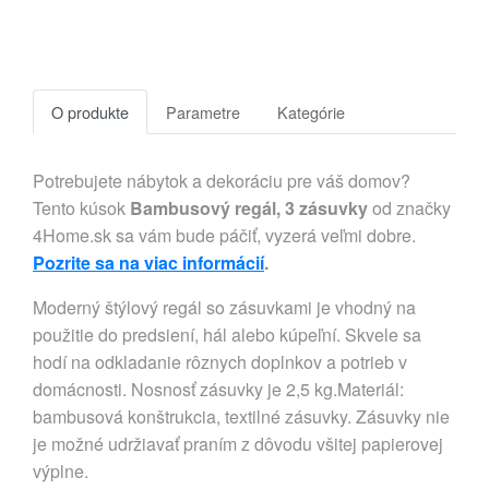
O produkte
Parametre
Kategórie
Potrebujete nábytok a dekoráciu pre váš domov?
Tento kúsok
Bambusový regál, 3 zásuvky
od značky
4Home.sk sa vám bude páčiť, vyzerá veľmi dobre.
Pozrite sa na viac informácií
.
Moderný štýlový regál so zásuvkami je vhodný na
použitie do predsiení, hál alebo kúpeľní. Skvele sa
hodí na odkladanie rôznych doplnkov a potrieb v
domácnosti. Nosnosť zásuvky je 2,5 kg.Materiál:
bambusová konštrukcia, textilné zásuvky. Zásuvky nie
je možné udržiavať praním z dôvodu všitej papierovej
výplne.