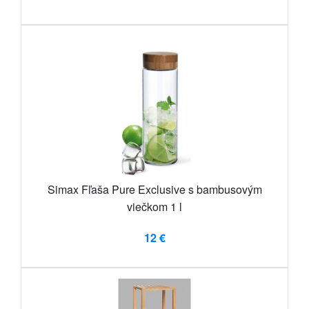
Simax Fľaša Pure Exclusive s bambusovým
viečkom 1 l
12 €