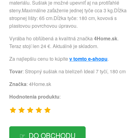
materiálu. Sušiak je možné upevniť aj na protiľahlé
steny.Maximálne zaťaženie jednej tyče cca 3 kg.Dĺžka
stropnej lišty: 65 cm.Dĺžka tyče: 180 cm, kovová s
plastovou povrchovou úpravou.
Vyrába ho obľúbená a kvalitná značka
4Home.sk
.
Teraz stojí len 24 €. Aktuálně je skladom.
Za najlepšiu cenu to kúpite
v tomto e-shopu
.
Tovar
: Stropný sušiak na bielizeň Ideal 7 tyčí, 180 cm
Značka
:
4Home.sk
Hodnotenia produktu
:
DO OBCHODU