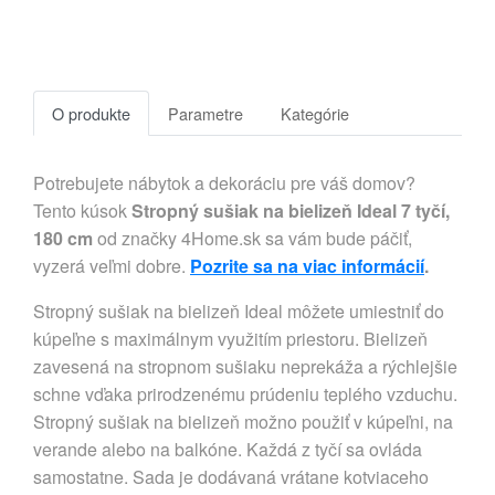
O produkte
Parametre
Kategórie
Potrebujete nábytok a dekoráciu pre váš domov?
Tento kúsok
Stropný sušiak na bielizeň Ideal 7 tyčí,
180 cm
od značky 4Home.sk sa vám bude páčiť,
vyzerá veľmi dobre.
Pozrite sa na viac informácií
.
Stropný sušiak na bielizeň Ideal môžete umiestniť do
kúpeľne s maximálnym využitím priestoru. Bielizeň
zavesená na stropnom sušiaku neprekáža a rýchlejšie
schne vďaka prirodzenému prúdeniu teplého vzduchu.
Stropný sušiak na bielizeň možno použiť v kúpeľni, na
verande alebo na balkóne. Každá z tyčí sa ovláda
samostatne. Sada je dodávaná vrátane kotviaceho