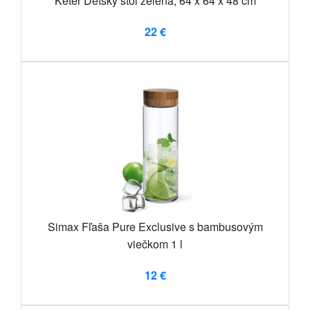
Keter Detský stôl zelená, 64 x 64 x 48 cm
22 €
Simax Fľaša Pure Exclusive s bambusovým
viečkom 1 l
12 €