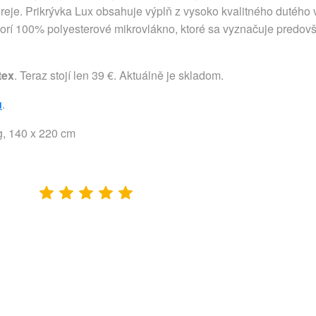
je. Prikrývka Lux obsahuje výplň z vysoko kvalitného dutého vl
vorí 100% polyesterové mikrovlákno, ktoré sa vyznačuje predo
tex
. Teraz stojí len 39 €. Aktuálně je skladom.
u
.
g, 140 x 220 cm