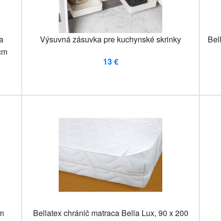
a
Výsuvná zásuvka pre kuchynské skrinky
Bel
cm
13 €
cm
Bellatex chránič matraca Bella Lux, 90 x 200