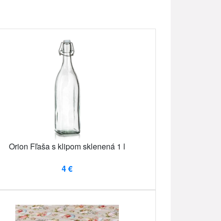
Orion Fľaša s klipom sklenená 1 l
4 €