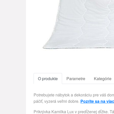
O produkte
Parametre
Kategórie
Potrebujete nábytok a dekoráciu pre váš d
páčiť, vyzerá veľmi dobre.
Pozrite sa na viac
Prikrývka Kamilka Lux v predĺženej dĺžke. T