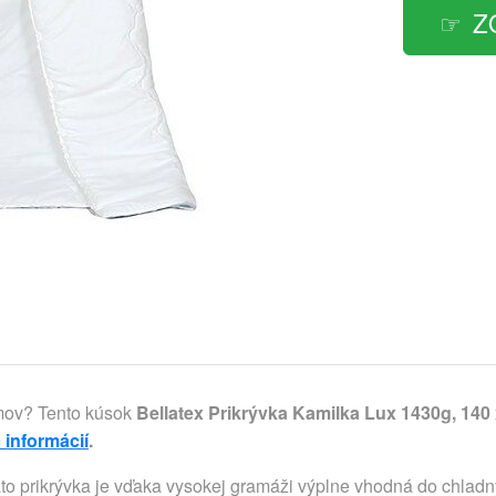
Z
omov? Tento kúsok
Bellatex Prikrývka Kamilka Lux 1430g, 140
 informácií
.
áto prikrývka je vďaka vysokej gramáži výplne vhodná do chladn