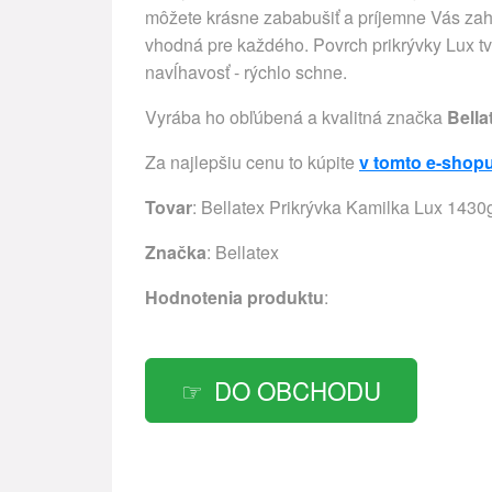
môžete krásne zababušiť a príjemne Vás zahre
vhodná pre každého. Povrch prikrývky Lux t
navĺhavosť - rýchlo schne.
Vyrába ho obľúbená a kvalitná značka
Bella
Za najlepšiu cenu to kúpite
v tomto e-shop
Tovar
: Bellatex Prikrývka Kamilka Lux 1430
Značka
:
Bellatex
Hodnotenia produktu
:
DO OBCHODU