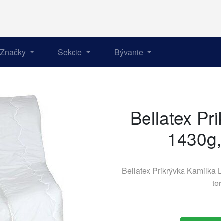
Značky
Sekcie
Bývanie
Bellatex Pr
1430g,
Bellatex Prikrývka Kamilka
te